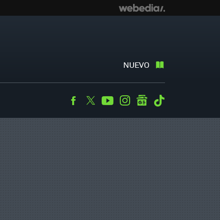
NUEVO
Facebook
Twitter
Youtube
Instagram
googlenews
Tiktok