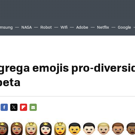
msung
NASA
Robot
Wifi
Adobe
Netflix
Google
grega emojis pro-diversi
beta
FACEBOOK
TWITTER
FLIPBOARD
E-
MAIL