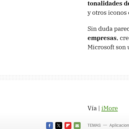
tonalidades de
y otros iconos 
Sin duda pare
empresas
, cr
Microsoft son 
Vía |
iMore
TEMAS
Aplicacio