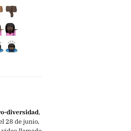
ro-diversidad
,
l 28 de junio,
n video llamado