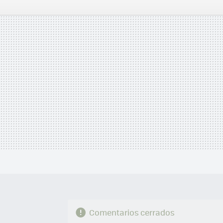
FACEBOOK
TWITTER
FLIPBOARD
E-
MAIL
Comentarios cerrados