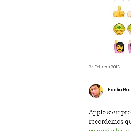
24 Febrero 2015
Emilio R
Apple siempr
recordemos que
se unió a las 