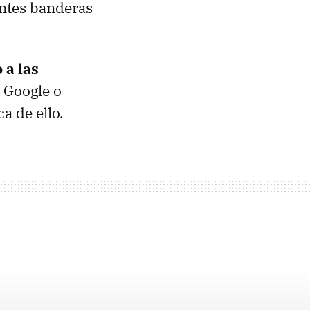
entes banderas
 a las
 Google o
a de ello.