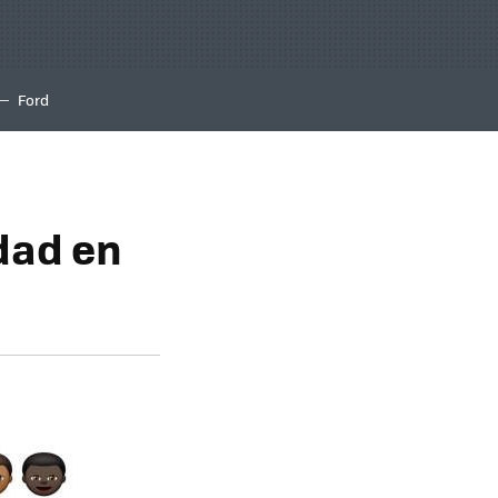
Ford
dad en