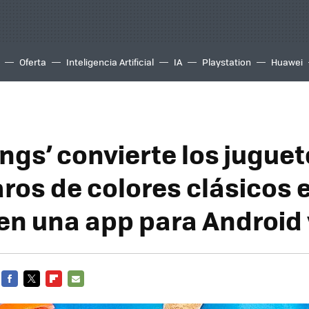
Oferta
Inteligencia Artificial
IA
Playstation
Huawei
ings’ convierte los jugue
aros de colores clásicos 
en una app para Android 
FACEBOOK
TWITTER
FLIPBOARD
E-