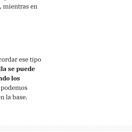
, mientras en
cordar ese tipo
lla se puede
ndo los
ue podemos
n la base.