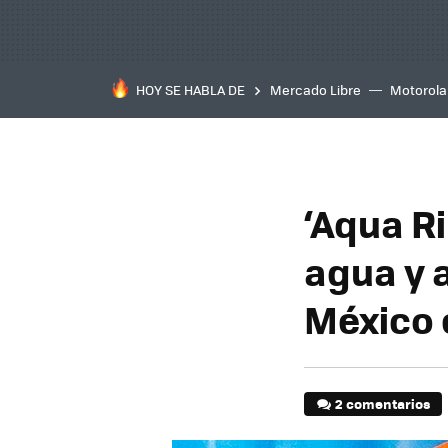
HOY SE HABLA DE
Mercado Libre
Motorola
‘Aqua R
agua y 
México 
2 comentarios