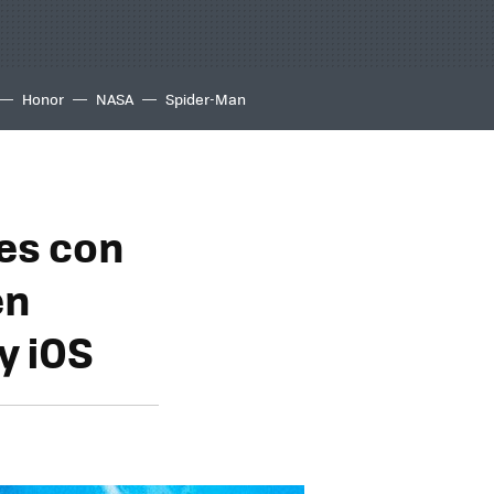
Honor
NASA
Spider-Man
tes con
en
y iOS