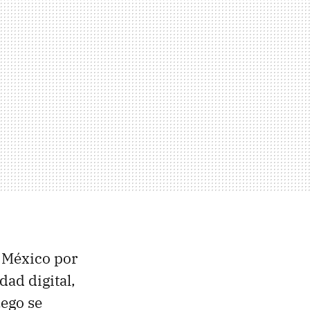
n México por
dad digital,
uego se