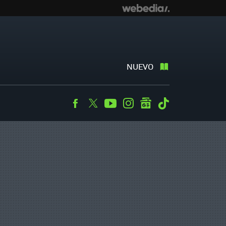
NUEVO
Facebook
Twitter
Youtube
Instagram
googlenews
Tiktok