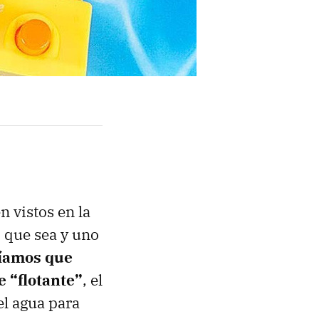
n vistos en la
o que sea y uno
níamos que
e “flotante”
, el
el agua para