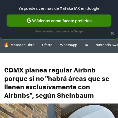
Ya puedes ver más de Xataka MX en Google
MENÚ
NUEVO
Añádenos como fuente preferida
SELECCIÓN
GAMING
HOME
AUTO
TERRITORIO SAM
Solo necesitas una cuenta de Google
×
HOY SE HABLA DE
Mercado Libre
Oferta
WhatsApp
IA
Nintendo Swi
CDMX planea regular Airbnb
porque si no "habrá áreas que se
llenen exclusivamente con
Airbnbs", según Sheinbaum