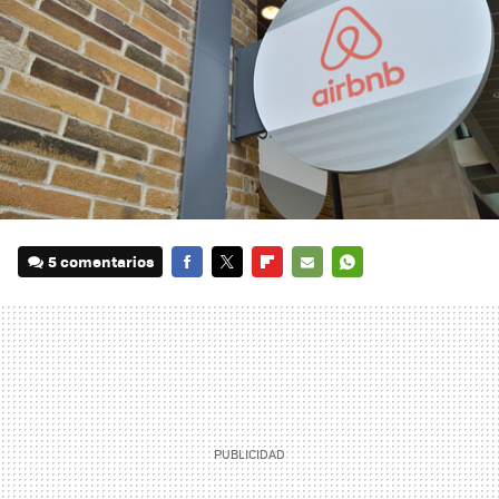
5 comentarios
FACEBOOK
TWITTER
FLIPBOARD
E-
WHATSAPP
MAIL