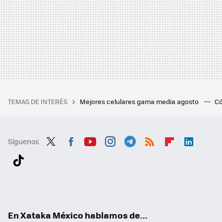
TEMAS DE INTERÉS
Mejores celulares gama media agosto
Có
Síguenos
Twit
Fac
You
Inst
Tele
RSS
Flip
Link
ter
ebo
tub
agr
gra
boa
edI
Tikt
ok
e
am
m
rd
n
ok
En Xataka México hablamos de...