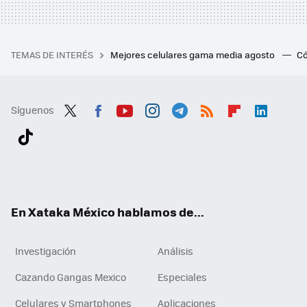
TEMAS DE INTERÉS
Mejores celulares gama media agosto
Có
Síguenos
Twit
Fac
You
Inst
Tele
RSS
Flip
Link
ter
ebo
tub
agr
gra
boa
edI
Tikt
ok
e
am
m
rd
n
ok
En Xataka México hablamos de...
Investigación
Análisis
Cazando Gangas Mexico
Especiales
Celulares y Smartphones
Aplicaciones