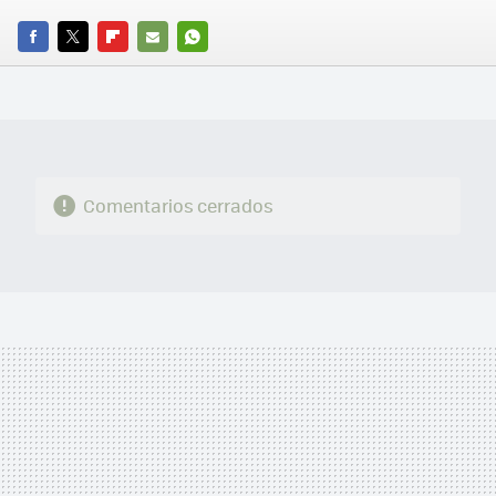
FACEBOOK
TWITTER
FLIPBOARD
E-
WHATSAPP
MAIL
Comentarios cerrados