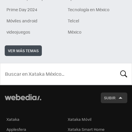
Prime Day 2024
Tecnología en México
Móviles android
Telcel
videojuegos
México
VER MÁS TEMAS
BUSCA
SUBIR
Xataka
Xataka Móvil
Applesfera
Xataka Smart Home