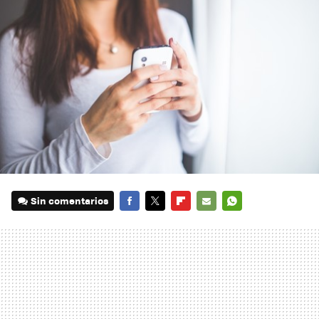
Sin comentarios
FACEBOOK
TWITTER
FLIPBOARD
E-
WHATSAPP
MAIL