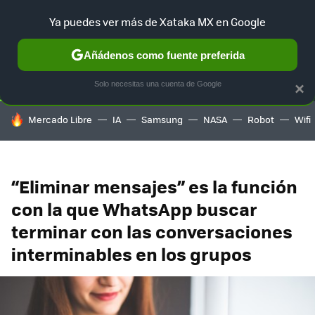
Ya puedes ver más de Xataka MX en Google
SELECCIÓN
GAMING
HOME
AUTO
TERRITORIO SAM
Añádenos como fuente preferida
Solo necesitas una cuenta de Google
×
HOY SE HABLA DE
Mercado Libre
IA
Samsung
NASA
Robot
Wifi
“Eliminar mensajes” es la función
con la que WhatsApp buscar
terminar con las conversaciones
interminables en los grupos