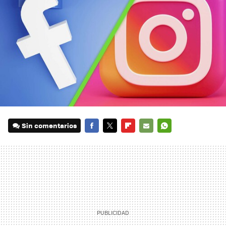
Sin comentarios
FACEBOOK
TWITTER
FLIPBOARD
E-
WHATSAPP
MAIL