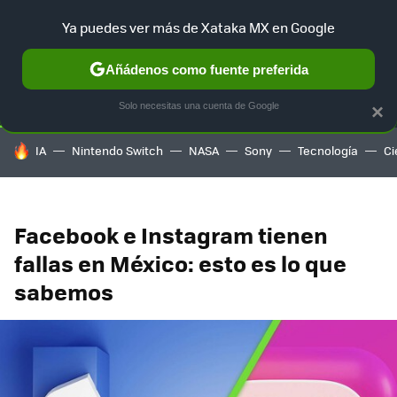
Ya puedes ver más de Xataka MX en Google
SELECCIÓN
GAMING
HOME
AUTO
TERRITORIO SAM
Añádenos como fuente preferida
Solo necesitas una cuenta de Google
×
HOY SE HABLA DE
IA
Nintendo Switch
NASA
Sony
Tecnología
Ci
Facebook e Instagram tienen
fallas en México: esto es lo que
sabemos