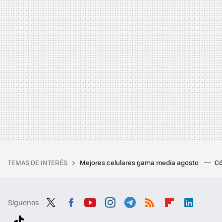
TEMAS DE INTERÉS
Mejores celulares gama media agosto
Có
Síguenos
Twit
Fac
You
Inst
Tele
RSS
Flip
Link