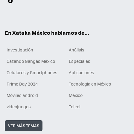
ter
ebo
tub
agr
gra
boa
edI
Tikt
ok
e
am
m
rd
n
ok
En Xataka México hablamos de...
Investigación
Análisis
Cazando Gangas Mexico
Especiales
Celulares y Smartphones
Aplicaciones
Prime Day 2024
Tecnología en México
Móviles android
México
videojuegos
Telcel
VER MÁS TEMAS