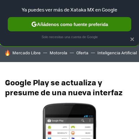
Ya puedes ver más de Xataka MX en Google
SELECCIÓN
GAMING
HOME
AUTO
TERRITORIO SAM
Añádenos como fuente preferida
Solo necesitas una cuenta de Google
×
HOY SE HABLA DE
Mercado Libre
Motorola
Oferta
Inteligencia Artificial
Google Play se actualiza y
presume de una nueva interfaz