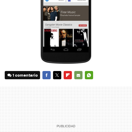
1 comentario
FACEBOOK
TWITTER
FLIPBOARD
E-
WHATSAPP
MAIL