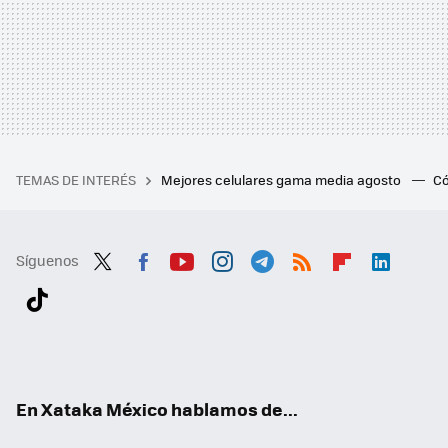
TEMAS DE INTERÉS
Mejores celulares gama media agosto
Có
Síguenos
Twit
Fac
You
Inst
Tele
RSS
Flip
Link
ter
ebo
tub
agr
gra
boa
edI
Tikt
ok
e
am
m
rd
n
ok
En Xataka México hablamos de...