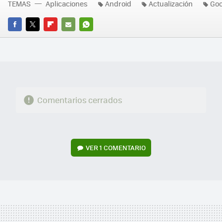
TEMAS
Aplicaciones
Android
Actualización
Goo
FACEBOOK
TWITTER
FLIPBOARD
E-
WHATSAPP
MAIL
Comentarios cerrados
VER
1 COMENTARIO