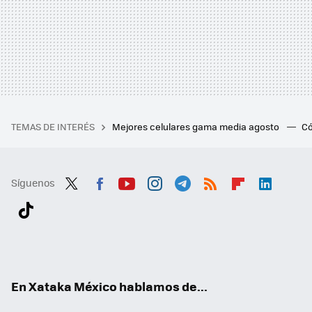
TEMAS DE INTERÉS
Mejores celulares gama media agosto
Có
Síguenos
Twit
Fac
You
Inst
Tele
RSS
Flip
Link
ter
ebo
tub
agr
gra
boa
edI
Tikt
ok
e
am
m
rd
n
ok
En Xataka México hablamos de...