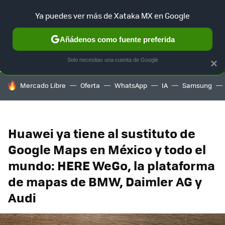
Ya puedes ver más de Xataka MX en Google
SELECCIÓN
GAMING
HOME
AUTO
TERRITORIO SAM
Añádenos como fuente preferida
Solo necesitas una cuenta de Google
×
HOY SE HABLA DE
Mercado Libre
Oferta
WhatsApp
IA
Samsung
Huawei ya tiene al sustituto de
Google Maps en México y todo el
mundo: HERE WeGo, la plataforma
de mapas de BMW, Daimler AG y
Audi