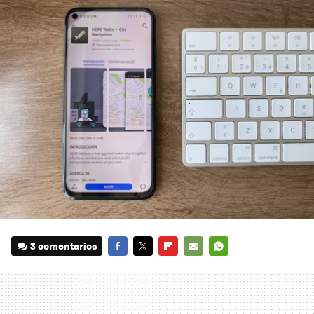
3 comentarios
FACEBOOK
TWITTER
FLIPBOARD
E-
WHATSAPP
MAIL