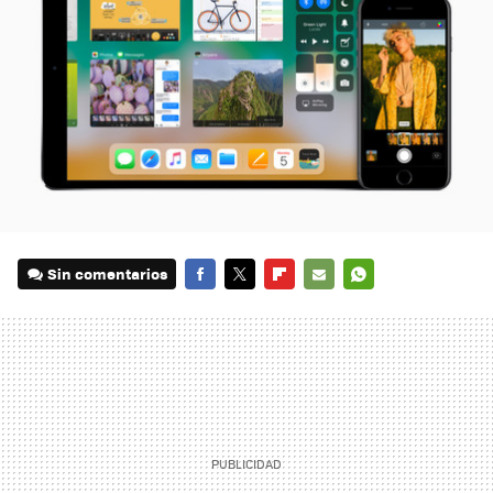
Sin comentarios
FACEBOOK
TWITTER
FLIPBOARD
E-
WHATSAPP
MAIL