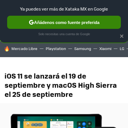
Ya puedes ver más de Xataka MX en Google
SELECCIÓN
GAMING
HOME
AUTO
TERRITORIO SAM
Añádenos como fuente preferida
Solo necesitas una cuenta de Google
×
HOY SE HABLA DE
Mercado Libre
Playstation
Samsung
Xiaomi
LG
iOS 11 se lanzará el 19 de
septiembre y macOS High Sierra
el 25 de septiembre