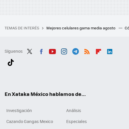
TEMAS DE INTERÉS
Mejores celulares gama media agosto
Có
Síguenos
Twit
Fac
You
Inst
Tele
RSS
Flip
Link
ter
ebo
tub
agr
gra
boa
edI
Tikt
ok
e
am
m
rd
n
ok
En Xataka México hablamos de...
Investigación
Análisis
Cazando Gangas Mexico
Especiales