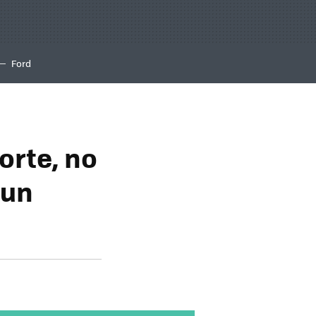
Ford
orte, no
 un