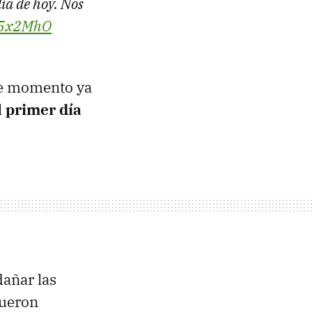
ía de hoy. Nos
MM5x2MhO
se momento ya
l primer día
añar las
fueron