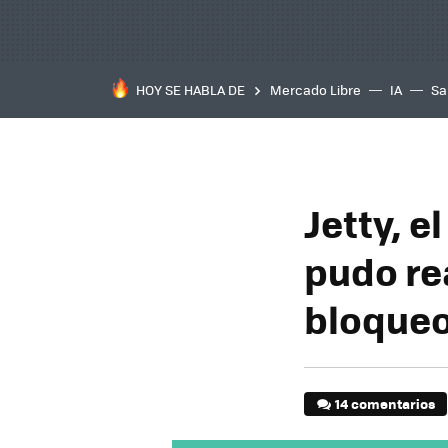
HOY SE HABLA DE
Mercado Libre
IA
Sa
Jetty, e
pudo rea
bloqueo
14 comentarios