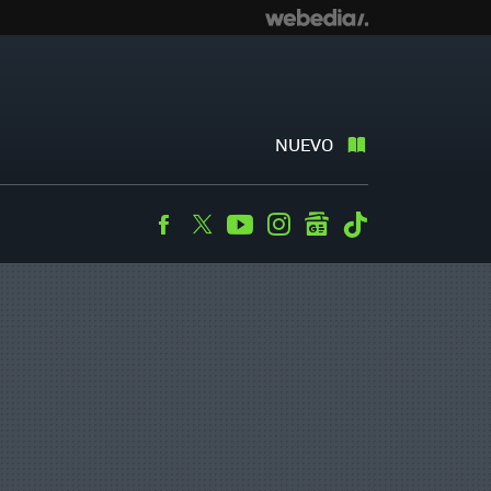
NUEVO
Facebook
Twitter
Youtube
Instagram
googlenews
Tiktok