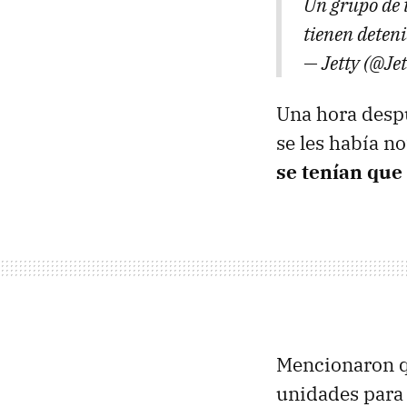
Un grupo de t
tienen deten
— Jetty (@Je
Una hora despu
se les había n
se tenían que
Mencionaron q
unidades para 