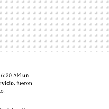
as 6:30 AM
un
rvicio
, fueron
to.