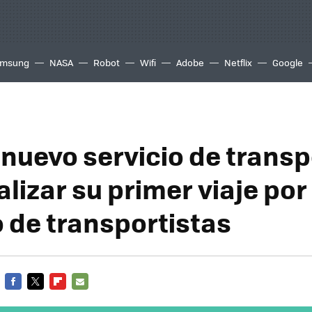
msung
NASA
Robot
Wifi
Adobe
Netflix
Google
l nuevo servicio de transp
lizar su primer viaje por
 de transportistas
FACEBOOK
TWITTER
FLIPBOARD
E-