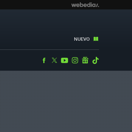
NUEVO
Facebook
Twitter
Youtube
Instagram
googlenews
Tiktok