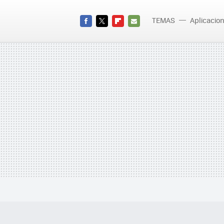
TEMAS
Aplicacio
FACEBOOK
TWITTER
FLIPBOARD
E-
MAIL