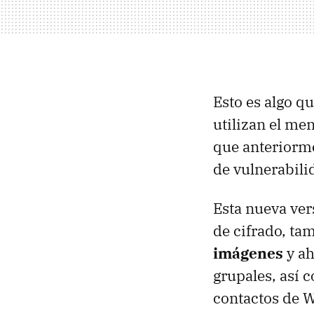
Esto es algo q
utilizan el me
que anteriorme
de vulnerabilid
Esta nueva ver
de cifrado, ta
imágenes
y ah
grupales, así 
contactos de W