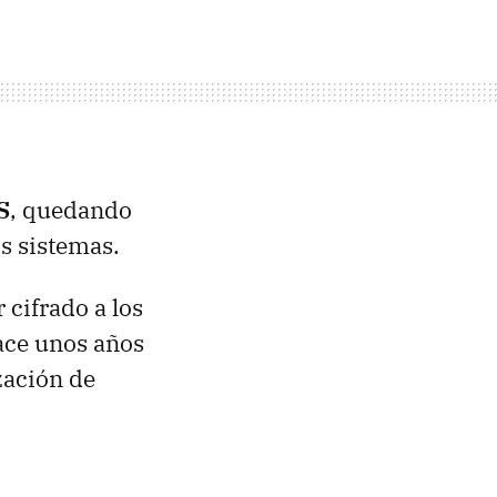
S
, quedando
s sistemas.
 cifrado a los
hace unos años
zación de