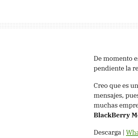
De momento est
pendiente la r
Creo que es un
mensajes, pues
muchas empresa
BlackBerry M
Descarga |
Wha