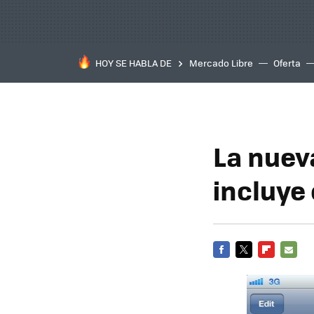
HOY SE HABLA DE
Mercado Libre
Oferta
La nuev
incluye
FACEBOOK
TWITTER
FLIPBOARD
E-
MAIL