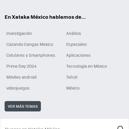
ok
e
am
m
rd
n
ok
En Xataka México hablamos de...
Investigación
Análisis
Cazando Gangas Mexico
Especiales
Celulares y Smartphones
Aplicaciones
Prime Day 2024
Tecnología en México
Móviles android
Telcel
videojuegos
México
VER MÁS TEMAS