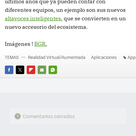
últimos años que ya pueden contar con
diferentes equipos, un ejemplo son sus nuevos
altavoces inteligentes
, que se convierten en un
nuevo accesorio del ecosistema.
Imágenes !
BGR
,
TEMAS
Realidad Virtual/Aumentada
Aplicaciones
App
FACEBOOK
TWITTER
FLIPBOARD
E-
WHATSAPP
MAIL
Comentarios cerrados