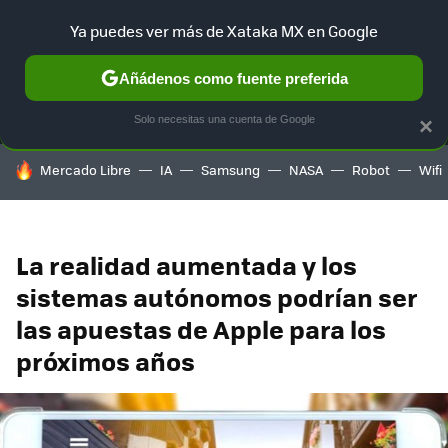
Ya puedes ver más de Xataka MX en Google
MENÚ
NUEVO
Añádenos como fuente preferida
SELECCIÓN
GAMING
HOME
AUTO
TERRITORIO SAM
Solo necesitas una cuenta de Google
×
HOY SE HABLA DE
Mercado Libre
IA
Samsung
NASA
Robot
Wifi
La realidad aumentada y los
sistemas autónomos podrían ser
las apuestas de Apple para los
próximos años