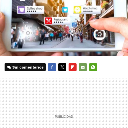
Sin comentarios
FACEBOOK
TWITTER
FLIPBOARD
E-
WHATSAPP
MAIL