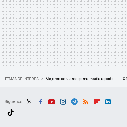
TEMAS DE INTERÉS
Mejores celulares gama media agosto
Có
Síguenos
Twit
Fac
You
Inst
Tele
RSS
Flip
Link
ter
ebo
tub
agr
gra
boa
edI
Tikt