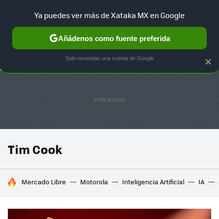
Ya puedes ver más de Xataka MX en Google
SELECCIÓN
GAMING
HOME
AUTO
TERRITORIO SAM
Añádenos como fuente preferida
Solo necesitas una cuenta de Google
×
Tim Cook
HOY SE HABLA DE
Mercado Libre
Motorola
Inteligencia Artificial
IA