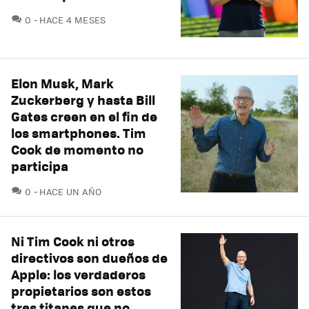
COMENTARIOS
0
HACE 4 MESES
Elon Musk, Mark
Zuckerberg y hasta Bill
Gates creen en el fin de
los smartphones. Tim
Cook de momento no
participa
COMENTARIOS
0
HACE UN AÑO
Ni Tim Cook ni otros
directivos son dueños de
Apple: los verdaderos
propietarios son estos
tres titanes que no