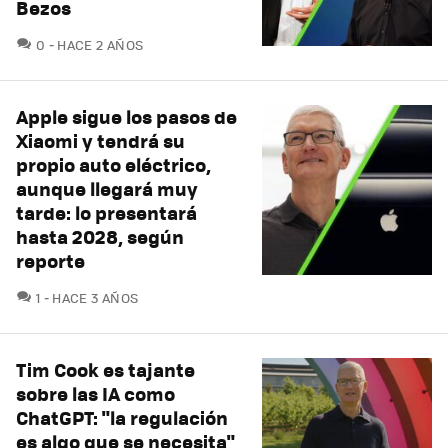
Bezos
COMENTARIOS
0
HACE 2 AÑOS
Apple sigue los pasos de
Xiaomi y tendrá su
propio auto eléctrico,
aunque llegará muy
tarde: lo presentará
hasta 2028, según
reporte
COMENTARIOS
1
HACE 3 AÑOS
Tim Cook es tajante
sobre las IA como
ChatGPT: "la regulación
es algo que se necesita"