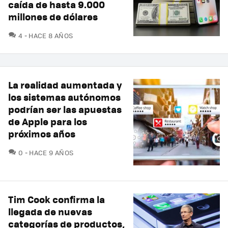
caída de hasta 9.000
millones de dólares
COMENTARIOS
4
HACE 8 AÑOS
La realidad aumentada y
los sistemas autónomos
podrían ser las apuestas
de Apple para los
próximos años
COMENTARIOS
0
HACE 9 AÑOS
Tim Cook confirma la
llegada de nuevas
categorías de productos,