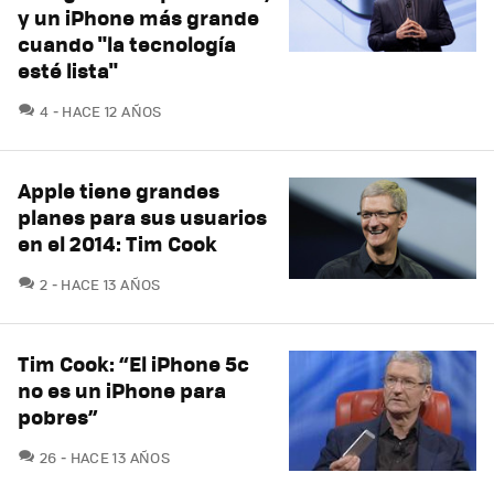
y un iPhone más grande
cuando "la tecnología
esté lista"
COMENTARIOS
4
HACE 12 AÑOS
Apple tiene grandes
planes para sus usuarios
en el 2014: Tim Cook
COMENTARIOS
2
HACE 13 AÑOS
Tim Cook: “El iPhone 5c
no es un iPhone para
pobres”
COMENTARIOS
26
HACE 13 AÑOS