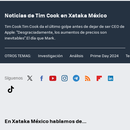
Noticias de Tim Cook en Xataka México
Tim Cook:Tim Cook da el último golpe antes de dejar de ser CEO de
Apple: "Desgraciadamente, los aumentos de precios son
inevitables".El día que Mark..
OTROS TEMAS:
Investigación
Análisis
Prime Day 2024
Te
Síguenos
Twit
Fac
You
Inst
Tele
RSS
Flip
Link
ter
ebo
tub
agr
gra
boa
edI
Tikt
ok
e
am
m
rd
n
ok
En Xataka México hablamos de...