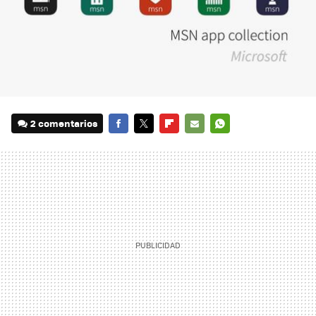
2 comentarios
FACEBOOK
TWITTER
FLIPBOARD
E-
WHATSAPP
MAIL