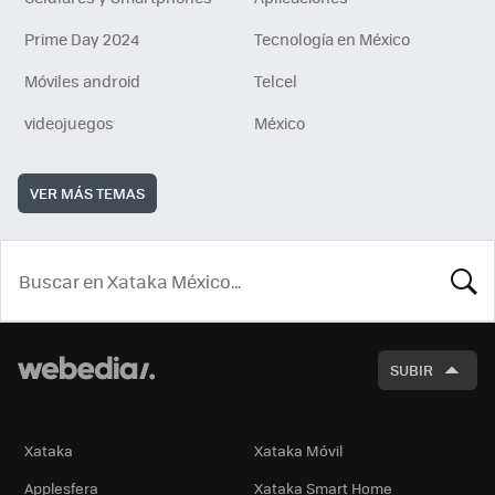
Prime Day 2024
Tecnología en México
Móviles android
Telcel
videojuegos
México
VER MÁS TEMAS
BUSCA
SUBIR
Xataka
Xataka Móvil
Applesfera
Xataka Smart Home