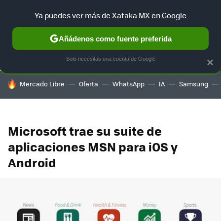
Ya puedes ver más de Xataka MX en Google
SELECCIÓN
GAMING
HOME
AUTO
TERRITORIO SAM
Añádenos como fuente preferida
Solo necesitas una cuenta de Google
×
HOY SE HABLA DE
Mercado Libre
Oferta
WhatsApp
IA
Samsung
Microsoft trae su suite de
aplicaciones MSN para iOS y
Android