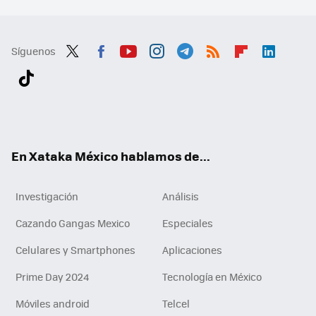
Síguenos
Twit
Fac
You
Inst
Tele
RSS
Flip
Link
ter
ebo
tub
agr
gra
boa
edI
Tikt
ok
e
am
m
rd
n
ok
En Xataka México hablamos de...
Investigación
Análisis
Cazando Gangas Mexico
Especiales
Celulares y Smartphones
Aplicaciones
Prime Day 2024
Tecnología en México
Móviles android
Telcel