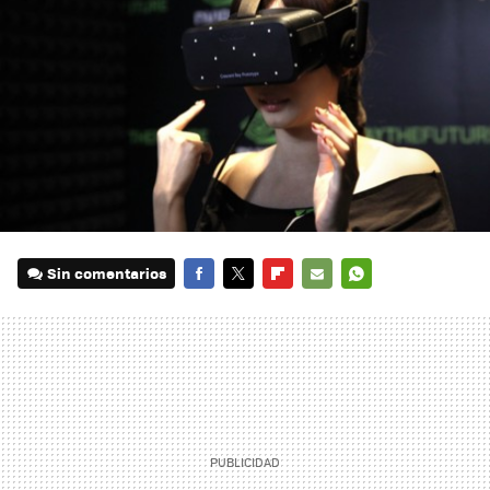
Sin comentarios
FACEBOOK
TWITTER
FLIPBOARD
E-
WHATSAPP
MAIL