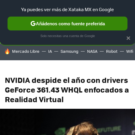
Ya puedes ver más de Xataka MX en Google
SELECCIÓN
GAMING
HOME
AUTO
TERRITORIO SAM
Añádenos como fuente preferida
Solo necesitas una cuenta de Google
×
HOY SE HABLA DE
Mercado Libre
IA
Samsung
NASA
Robot
Wifi
NVIDIA despide el año con drivers
GeForce 361.43 WHQL enfocados a
Realidad Virtual