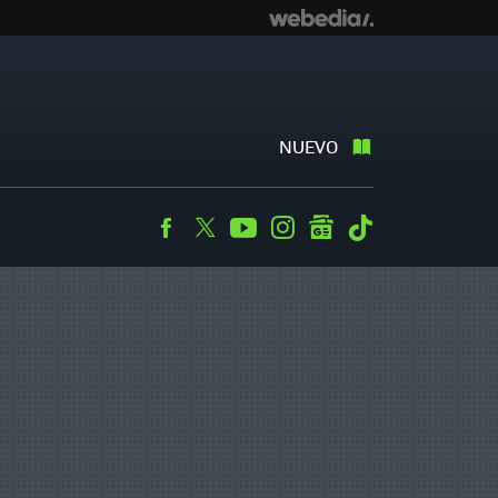
NUEVO
Facebook
Twitter
Youtube
Instagram
googlenews
Tiktok