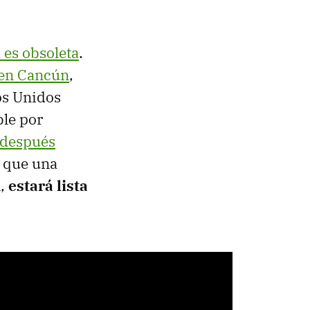
 es obsoleta
.
 en Cancún
,
os Unidos
ble por
 después
o que una
n,
estará lista