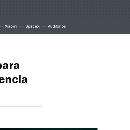
Xiaomi
SpaceX
Audífonos
para
lencia