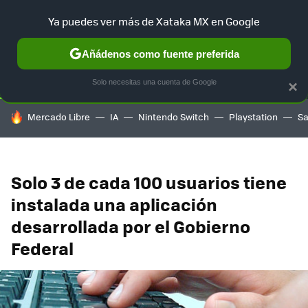
Ya puedes ver más de Xataka MX en Google
SELECCIÓN
GAMING
HOME
AUTO
TERRITORIO SAM
Añádenos como fuente preferida
Solo necesitas una cuenta de Google
×
HOY SE HABLA DE
Mercado Libre
IA
Nintendo Switch
Playstation
S
Solo 3 de cada 100 usuarios tiene
instalada una aplicación
desarrollada por el Gobierno
Federal