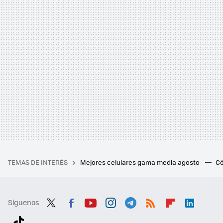
TEMAS DE INTERÉS
Mejores celulares gama media agosto
Có
Síguenos
Twit
Fac
You
Inst
Tele
RSS
Flip
Link