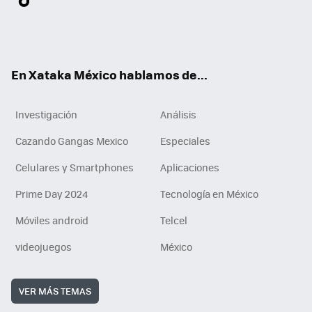
ter
ebo
tub
agr
gra
boa
edI
Tikt
ok
e
am
m
rd
n
ok
En Xataka México hablamos de...
Investigación
Análisis
Cazando Gangas Mexico
Especiales
Celulares y Smartphones
Aplicaciones
Prime Day 2024
Tecnología en México
Móviles android
Telcel
videojuegos
México
VER MÁS TEMAS