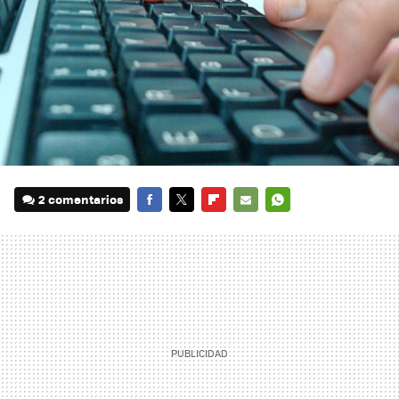
2 comentarios
FACEBOOK
TWITTER
FLIPBOARD
E-
WHATSAPP
MAIL