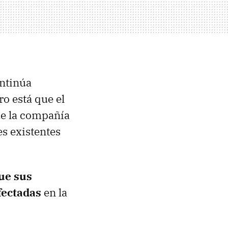
ontinúa
ro está que el
ue la compañía
es existentes
ue sus
fectadas
en la