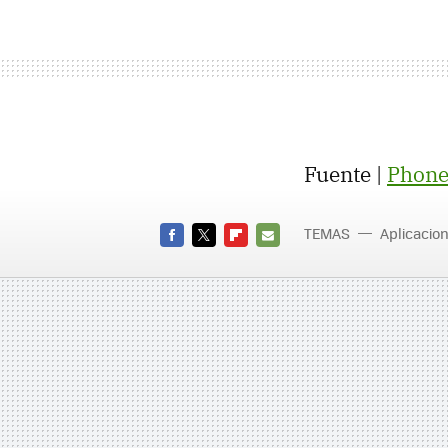
Fuente |
Phone
TEMAS
Aplicacio
FACEBOOK
TWITTER
FLIPBOARD
E-
MAIL