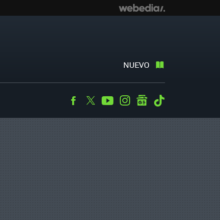
NUEVO
Facebook
Twitter
Youtube
Instagram
googlenews
Tiktok