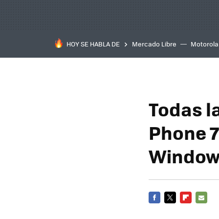
HOY SE HABLA DE
Mercado Libre
Motorola
Todas l
Phone 7
Window
FACEBOOK
TWITTER
FLIPBOARD
E-