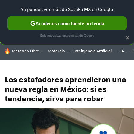
Ya puedes ver más de Xataka MX en Google
SELECCIÓN
GAMING
HOME
AUTO
TERRITORIO SAM
Añádenos como fuente preferida
Solo necesitas una cuenta de Google
×
HOY SE HABLA DE
Mercado Libre
Motorola
Inteligencia Artificial
IA
Los estafadores aprendieron una
nueva regla en México: si es
tendencia, sirve para robar