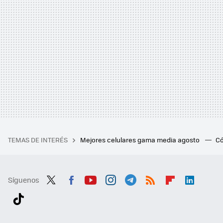
TEMAS DE INTERÉS
Mejores celulares gama media agosto
Có
Síguenos
Twit
Fac
You
Inst
Tele
RSS
Flip
Link
ter
ebo
tub
agr
gra
boa
edI
Tikt