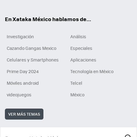
ok
e
am
m
rd
n
ok
En Xataka México hablamos de...
Investigación
Análisis
Cazando Gangas Mexico
Especiales
Celulares y Smartphones
Aplicaciones
Prime Day 2024
Tecnología en México
Móviles android
Telcel
videojuegos
México
VER MÁS TEMAS