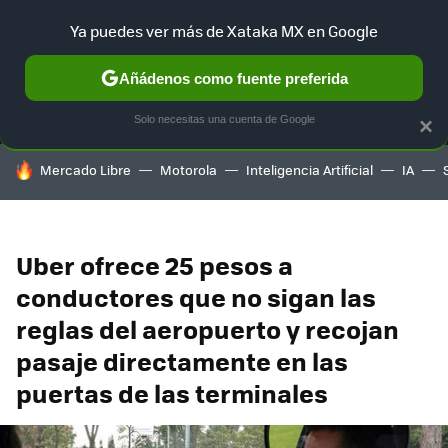
Ya puedes ver más de Xataka MX en Google
MENÚ
NUEVO
Añádenos como fuente preferida
SELECCIÓN
GAMING
HOME
AUTO
TERRITORIO SAM
Solo necesitas una cuenta de Google
×
HOY SE HABLA DE
Mercado Libre
Motorola
Inteligencia Artificial
IA
Uber ofrece 25 pesos a
conductores que no sigan las
reglas del aeropuerto y recojan
pasaje directamente en las
puertas de las terminales