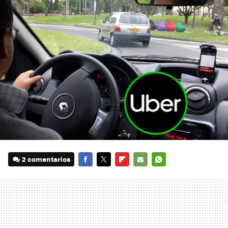
2 comentarios
FACEBOOK
TWITTER
FLIPBOARD
E-
WHATSAPP
MAIL