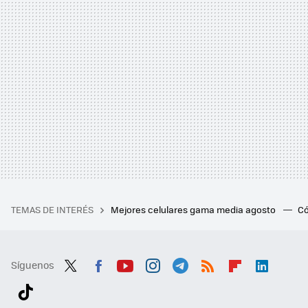
TEMAS DE INTERÉS
Mejores celulares gama media agosto
Có
Síguenos
Twit
Fac
You
Inst
Tele
RSS
Flip
Link
ter
ebo
tub
agr
gra
boa
edI