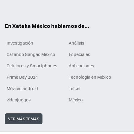
Tikt
ok
e
am
m
rd
n
ok
En Xataka México hablamos de...
Investigación
Análisis
Cazando Gangas Mexico
Especiales
Celulares y Smartphones
Aplicaciones
Prime Day 2024
Tecnología en México
Móviles android
Telcel
videojuegos
México
VER MÁS TEMAS