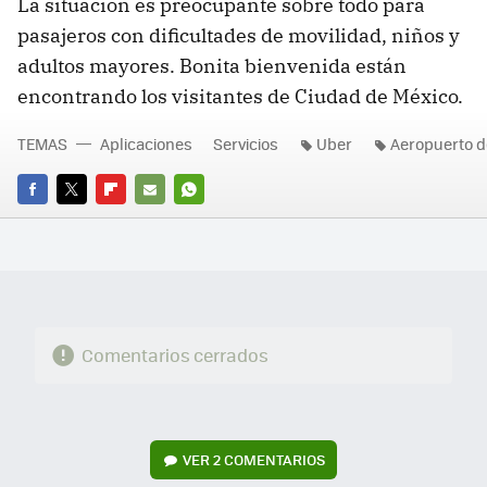
La situación es preocupante sobre todo para
pasajeros con dificultades de movilidad, niños y
adultos mayores. Bonita bienvenida están
encontrando los visitantes de Ciudad de México.
TEMAS
Aplicaciones
Servicios
Uber
Aeropuerto d
FACEBOOK
TWITTER
FLIPBOARD
E-
WHATSAPP
MAIL
Comentarios cerrados
VER
2 COMENTARIOS