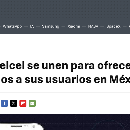
WhatsApp
IA
Samsung
Xiaomi
NASA
SpaceX
Telcel se unen para ofrec
ios a sus usuarios en Mé
FACEBOOK
TWITTER
FLIPBOARD
E-
MAIL