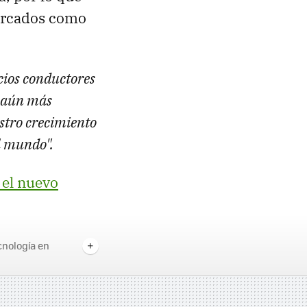
ercados como
cios conductores
a aún más
estro crecimiento
l mundo".
 el nuevo
cnología en