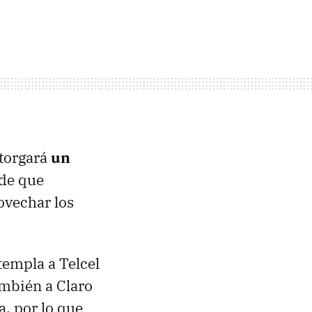
otorgará
un
de que
ovechar los
templa a Telcel
ambién a Claro
, por lo que