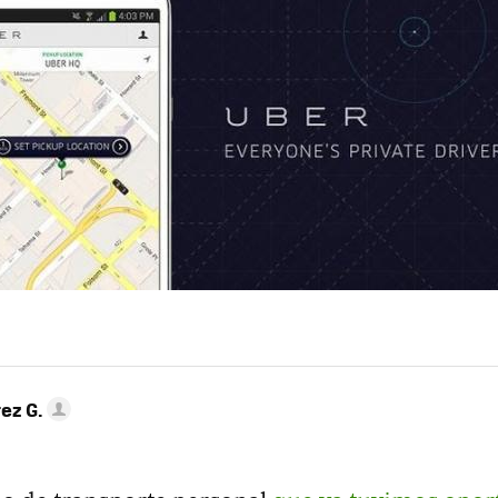
ez G.