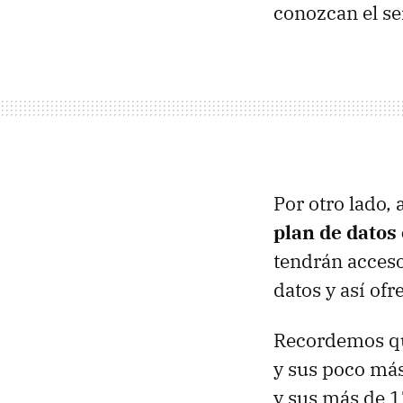
conozcan el se
Por otro lado,
plan de datos 
tendrán acceso
datos y así ofr
Recordemos que
y sus poco más
y sus más de 1