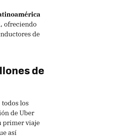
Latinoamérica
l, ofreciendo
conductores de
llones de
 todos los
ción de Uber
 primer viaje
ue así