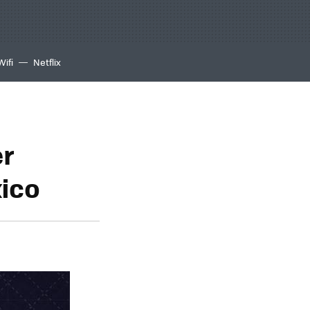
Wifi
Netflix
er
xico