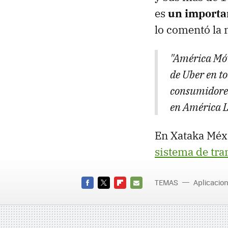
es
un importa
lo comentó la
"América Móv
de Uber en t
consumidores
en América L
En Xataka Méx
sistema de tra
TEMAS
Aplicacio
México
FACEBOOK
TWITTER
FLIPBOARD
E-
MAIL