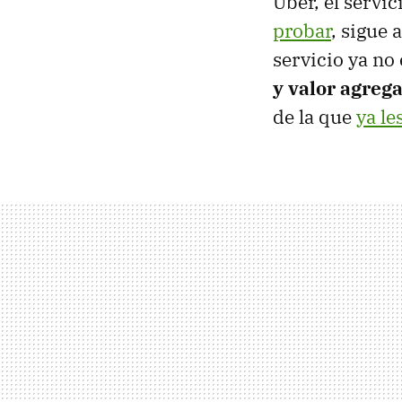
Uber, el servi
probar
, sigue 
servicio ya no 
y valor agreg
de la que
ya l