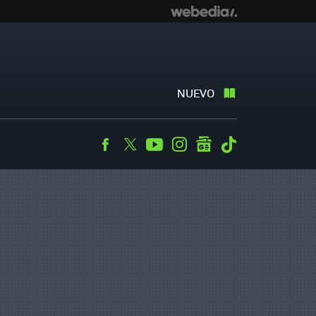
NUEVO
Facebook
Twitter
Youtube
Instagram
googlenews
Tiktok