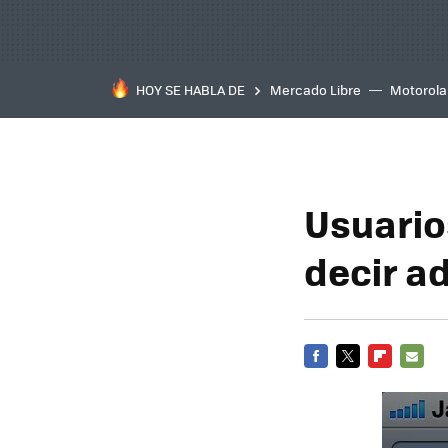
HOY SE HABLA DE
Mercado Libre
Motorola
Usuario
decir a
FACEBOOK
TWITTER
FLIPBOARD
E-
MAIL