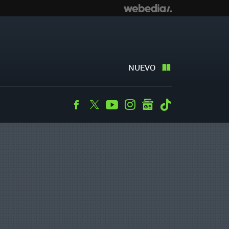
NUEVO
Facebook
Twitter
Youtube
Instagram
googlenews
Tiktok