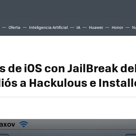
Oferta
Inteligencia Artificial
IA
Huawei
Honor
N
s de iOS con JailBreak d
diós a Hackulous e Instal