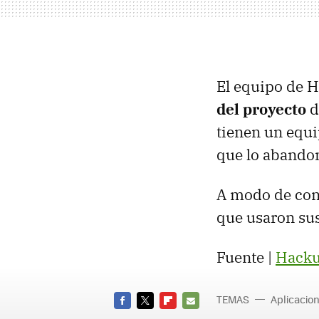
El equipo de H
del proyecto
d
tienen un equi
que lo abando
A modo de conc
que usaron sus
Fuente |
Hacku
TEMAS
Aplicacio
FACEBOOK
TWITTER
FLIPBOARD
E-