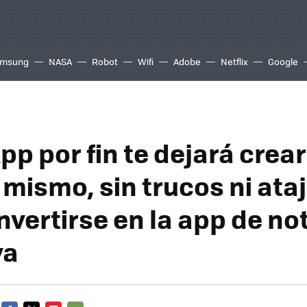
msung
NASA
Robot
Wifi
Adobe
Netflix
Google
p por fin te dejará crear
mismo, sin trucos ni ata
nvertirse en la app de no
va