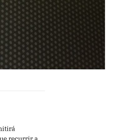
itirá
ue recurrir a