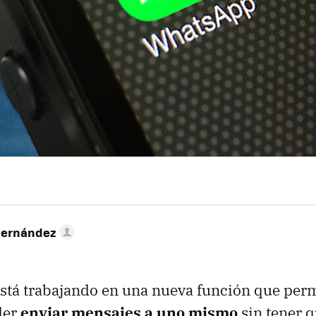
Hernández
stá trabajando en una nueva función que perm
der
enviar mensajes a uno mismo
sin tener q