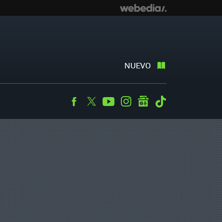
NUEVO
Facebook
Twitter
Youtube
Instagram
googlenews
Tiktok