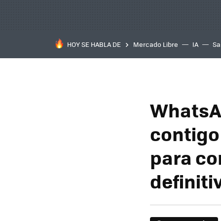
HOY SE HABLA DE
Mercado Libre
IA
Sa
WhatsAp
contigo 
para co
definiti