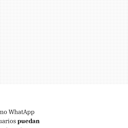
cómo WhatApp
uarios
puedan