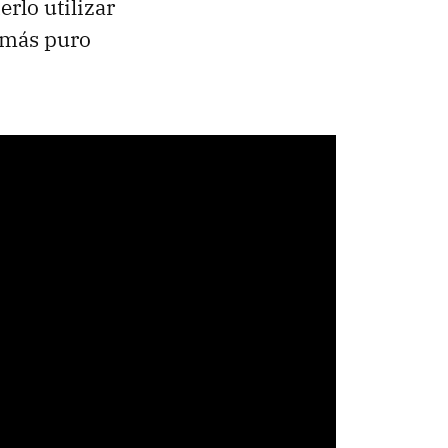
rlo utilizar
l más puro