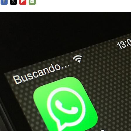
FACEBOOK
TWITTER
FLIPBOARD
E-
MAIL