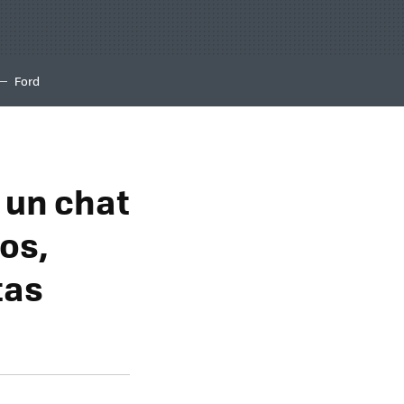
Ford
 un chat
jos,
tas