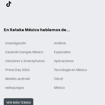
Twit
Fac
You
Inst
Tele
RSS
Flip
Link
ter
ebo
tub
agr
gra
boa
edI
Tikt
ok
e
am
m
rd
n
ok
En Xataka México hablamos de...
Investigación
Análisis
Cazando Gangas Mexico
Especiales
Celulares y Smartphones
Aplicaciones
Prime Day 2024
Tecnología en México
Móviles android
Telcel
videojuegos
México
VER MÁS TEMAS