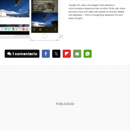
1 comentario
FACEBOOK
TWITTER
FLIPBOARD
E-
WHATSAPP
MAIL