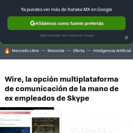
Ya puedes ver más de Xataka MX en Google
SELECCIÓN
GAMING
HOME
AUTO
TERRITORIO SAM
Añádenos como fuente preferida
Solo necesitas una cuenta de Google
×
HOY SE HABLA DE
Mercado Libre
Motorola
Oferta
Inteligencia Artificial
Wire, la opción multiplataforma
de comunicación de la mano de
ex empleados de Skype