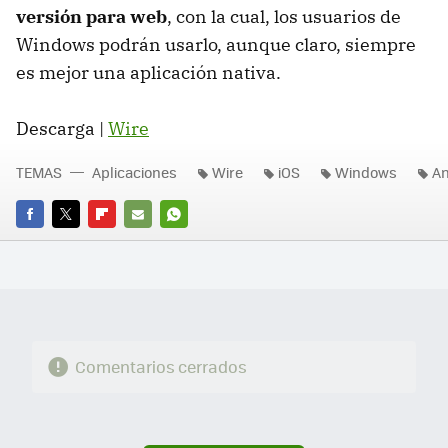
versión para web
, con la cual, los usuarios de
Windows podrán usarlo, aunque claro, siempre
es mejor una aplicación nativa.
Descarga |
Wire
TEMAS
Aplicaciones
Wire
iOS
Windows
An
FACEBOOK
TWITTER
FLIPBOARD
E-
WHATSAPP
MAIL
Comentarios cerrados