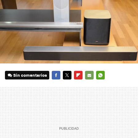
Sin comentarios
FACEBOOK
TWITTER
FLIPBOARD
E-
WHATSAPP
MAIL