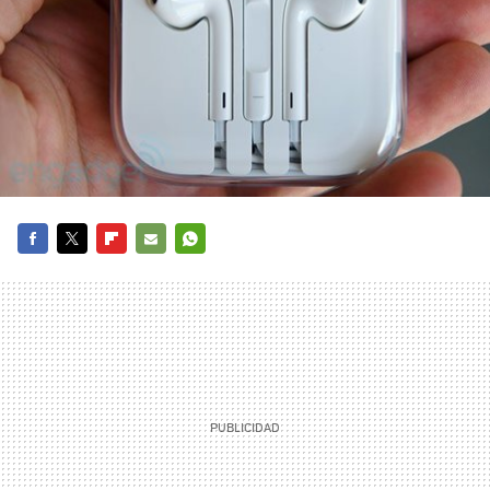
FACEBOOK
TWITTER
FLIPBOARD
E-
WHATSAPP
MAIL