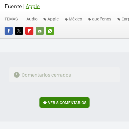
Fuente |
Apple
TEMAS
Audio
Apple
México
audífonos
Ear
FACEBOOK
TWITTER
FLIPBOARD
E-
WHATSAPP
MAIL
Comentarios cerrados
VER
8 COMENTARIOS