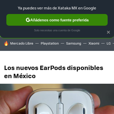
Ya puedes ver más de Xataka MX en Google
SELECCIÓN
GAMING
HOME
AUTO
TERRITORIO SAM
Añádenos como fuente preferida
Solo necesitas una cuenta de Google
×
HOY SE HABLA DE
Mercado Libre
Playstation
Samsung
Xiaomi
LG
Los nuevos EarPods disponibles
en México