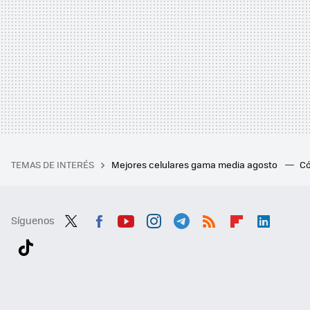
TEMAS DE INTERÉS
Mejores celulares gama media agosto
Có
Síguenos
Twit
Fac
You
Inst
Tele
RSS
Flip
Link
ter
ebo
tub
agr
gra
boa
edI
Tikt
ok
e
am
m
rd
n
ok