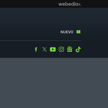
NUEVO
Facebook
Twitter
Youtube
Instagram
googlenews
Tiktok