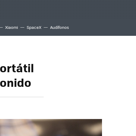
Xiaomi
SpaceX
Audífonos
ortátil
sonido