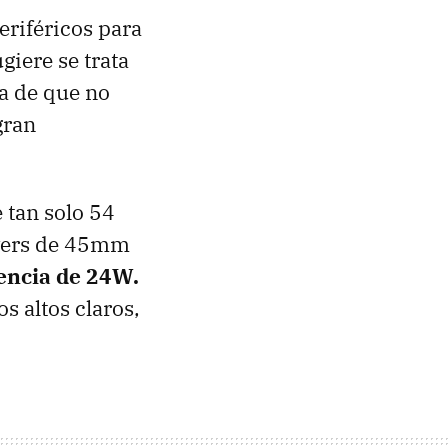
periféricos para
giere se trata
ja de que no
gran
 tan solo 54
ivers de 45mm
encia de 24W.
s altos claros,