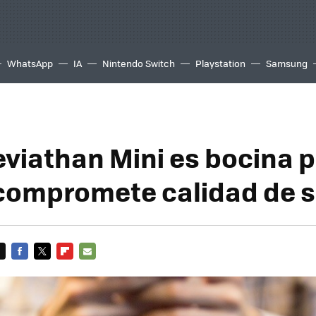
WhatsApp
IA
Nintendo Switch
Playstation
Samsung
eviathan Mini es bocina p
compromete calidad de 
FACEBOOK
TWITTER
FLIPBOARD
E-
MAIL