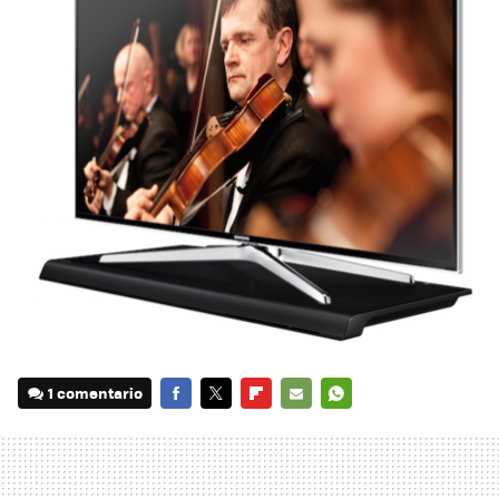
1 comentario
FACEBOOK
TWITTER
FLIPBOARD
E-
WHATSAPP
MAIL