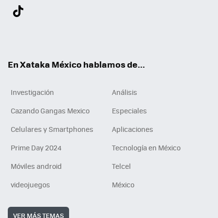
Twit
Fac
You
Inst
Tele
RSS
Flip
Link
ter
ebo
tub
agr
gra
boa
edI
Tikt
ok
e
am
m
rd
n
ok
En Xataka México hablamos de...
Investigación
Análisis
Cazando Gangas Mexico
Especiales
Celulares y Smartphones
Aplicaciones
Prime Day 2024
Tecnología en México
Móviles android
Telcel
videojuegos
México
VER MÁS TEMAS