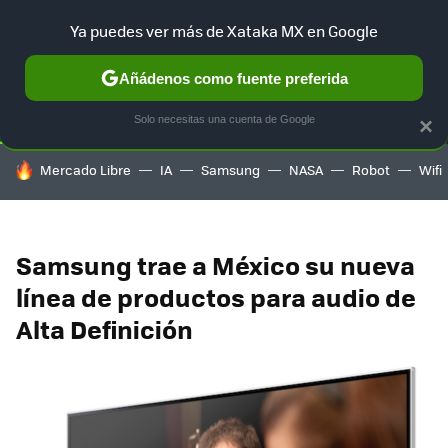
Ya puedes ver más de Xataka MX en Google
SELECCIÓN
GAMING
HOME
AUTO
TERRITORIO SAM
Añádenos como fuente preferida
Solo necesitas una cuenta de Google
×
HOY SE HABLA DE
Mercado Libre
IA
Samsung
NASA
Robot
Wifi
Samsung trae a México su nueva
línea de productos para audio de
Alta Definición