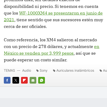
disponibilidad ni precio. Si tenemos en cuenta
que los
WF-1000XM4 se presentaron en junio de
2021
, tiene sentido que sus sucesores estén muy
cerca de ser oficiales.
Como referencia, los XM4 salieron al mercado
con un precio de 278 dólares, y actualmente
en
México se venden por 3,999 pesos
, así que se
puede esperar un costo similar.
TEMAS
Audio
Sony
Auriculares inalámbricos
Au
FACEBOOK
TWITTER
FLIPBOARD
E-
WHATSAPP
MAIL