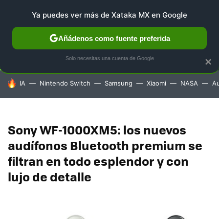
Ya puedes ver más de Xataka MX en Google
SELECCIÓN
GAMING
HOME
AUTO
TERRITORIO 
Añádenos como fuente preferida
Solo necesitas una cuenta de Google
×
HOY SE HABLA DE
IA
Nintendo Switch
Samsung
Xiaomi
NASA
A
Sony WF-1000XM5: los nuevos
audífonos Bluetooth premium se
filtran en todo esplendor y con
lujo de detalle