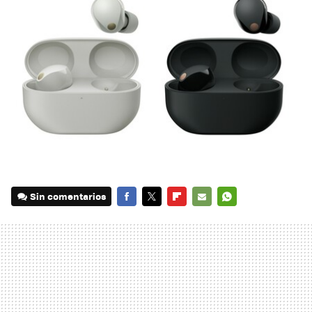
Sin comentarios
FACEBOOK
TWITTER
FLIPBOARD
E-
WHATSAPP
MAIL