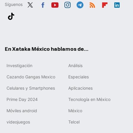
Síguenos
Twit
Fac
You
Inst
Tele
RSS
Flip
Link
ter
ebo
tub
agr
gra
boa
edIn
Tikt
ok
e
am
m
rd
ok
En Xataka México hablamos de...
Investigación
Análisis
Cazando Gangas Mexico
Especiales
Celulares y Smartphones
Aplicaciones
Prime Day 2024
Tecnología en México
Móviles android
México
videojuegos
Telcel