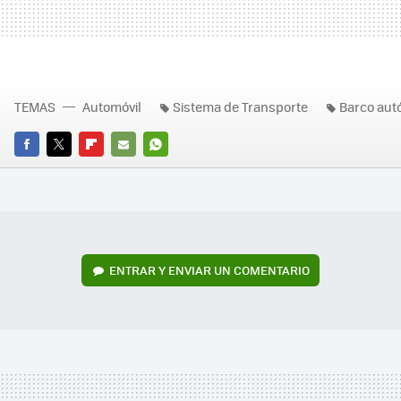
TEMAS
Automóvil
Sistema de Transporte
Barco au
FACEBOOK
TWITTER
FLIPBOARD
E-
WHATSAPP
MAIL
ENTRAR Y ENVIAR UN COMENTARIO