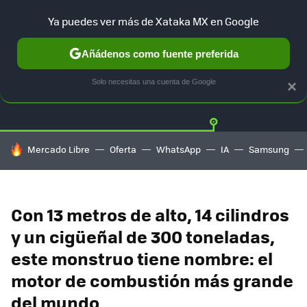
Ya puedes ver más de Xataka MX en Google
Añádenos como fuente preferida
Twitter
Fa
TESLA
UBER
AUTO ELECTRICO
Solo necesitas una cuenta de Google
×
HOY SE HABLA DE
Mercado Libre
Oferta
WhatsApp
IA
Samsung
Con 13 metros de alto, 14 cilindros
y un cigüeñal de 300 toneladas,
este monstruo tiene nombre: el
motor de combustión más grande
del mundo