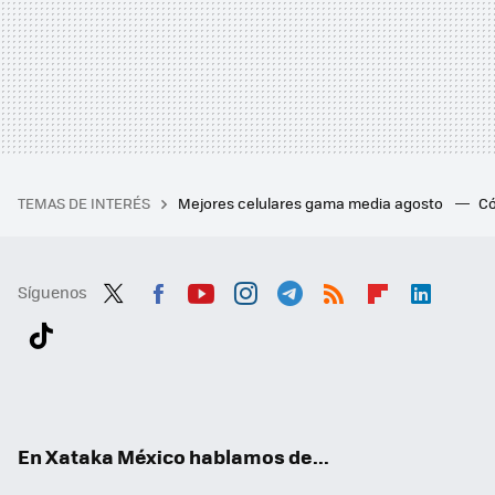
TEMAS DE INTERÉS
Mejores celulares gama media agosto
Có
Síguenos
Twit
Fac
You
Inst
Tele
RSS
Flip
Link
ter
ebo
tub
agr
gra
boa
edI
Tikt
ok
e
am
m
rd
n
ok
En Xataka México hablamos de...