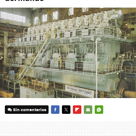
Sin comentarios
FACEBOOK
TWITTER
FLIPBOARD
E-
WHATSAPP
MAIL