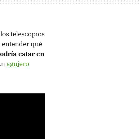
los telescopios
e entender qué
odría estar en
 un
agujero