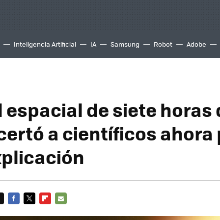
Inteligencia Artificial
IA
Samsung
Robot
Adobe
l espacial de siete horas
ertó a científicos ahora
xplicación
FACEBOOK
TWITTER
FLIPBOARD
E-