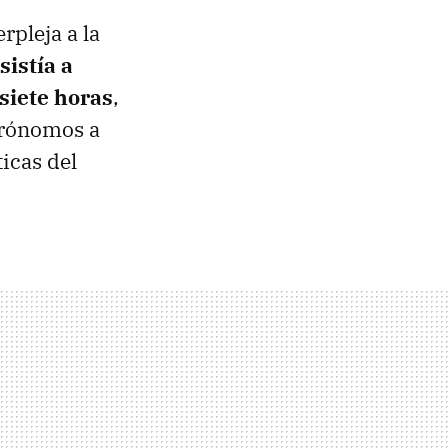
rpleja a la
istía a
 siete horas
,
trónomos a
icas del