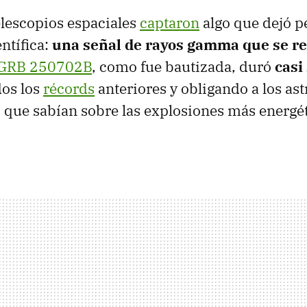
elescopios espaciales
captaron
algo que dejó pe
ntífica:
una señal de rayos gamma que se res
GRB 250702B
, como fue bautizada, duró
casi
os los
récords
anteriores y obligando a los as
o que sabían sobre las explosiones más energét