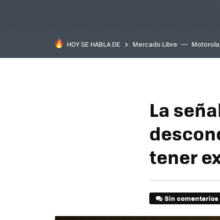
HOY SE HABLA DE
Mercado Libre
Motorola
La seña
desconc
tener e
Sin comentarios