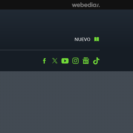
NUEVO
Facebook
Twitter
Youtube
Instagram
googlenews
Tiktok