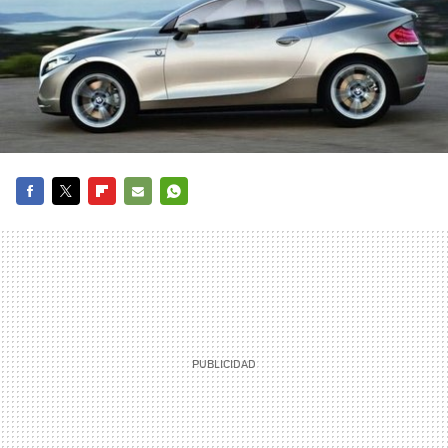
FACEBOOK
TWITTER
FLIPBOARD
E-
WHATSAPP
MAIL