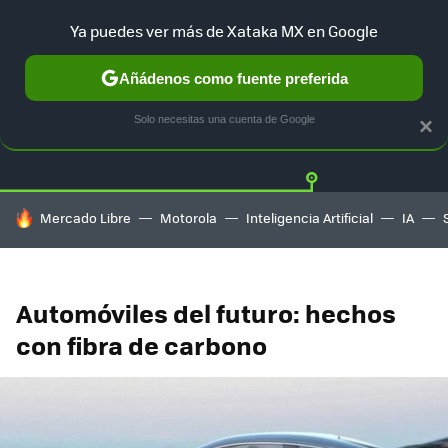
Ya puedes ver más de Xataka MX en Google
Añádenos como fuente preferida
Twitter
Fa
TESLA
UBER
AUTO ELECTRICO
Solo necesitas una cuenta de Google
×
HOY SE HABLA DE
Mercado Libre
Motorola
Inteligencia Artificial
IA
Automóviles del futuro: hechos
con fibra de carbono