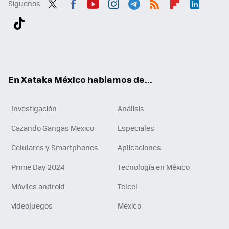
Síguenos
Twit
Fac
You
Inst
Tele
RSS
Flip
Link
ter
ebo
tub
agr
gra
boa
edI
Tikt
ok
e
am
m
rd
n
ok
En Xataka México hablamos de...
Investigación
Análisis
Cazando Gangas Mexico
Especiales
Celulares y Smartphones
Aplicaciones
Prime Day 2024
Tecnología en México
Móviles android
Telcel
videojuegos
México