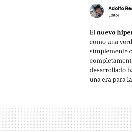
Adolfo Re
Editor
El
nuevo hiper
como una verda
simplemente ot
completamente
desarrollado b
una era para l