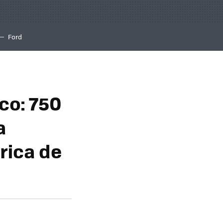
Ford
co: 750
a
rica de