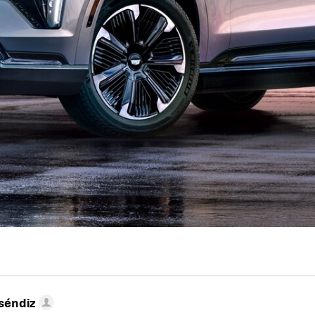
séndiz