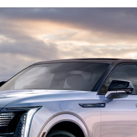
FACEBOOK
TWITTER
FLIPBOARD
E-
MAIL