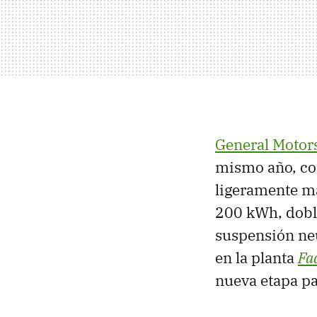
General Motor
mismo año, co
ligeramente má
200 kWh, doble
suspensión neu
en la planta
Fa
nueva etapa p