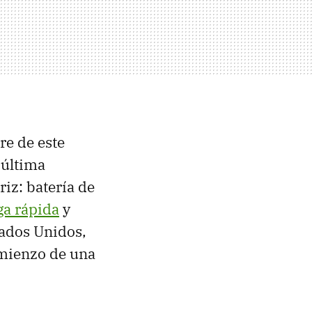
e de este
a última
iz: batería de
ga rápida
y
tados Unidos,
omienzo de una