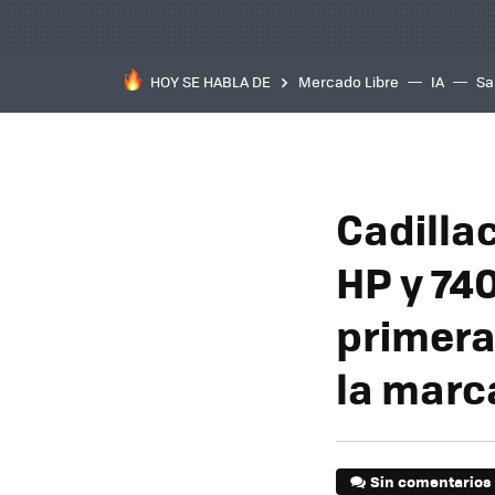
HOY SE HABLA DE
Mercado Libre
IA
Sa
Cadillac
HP y 74
primera
la marc
Sin comentarios