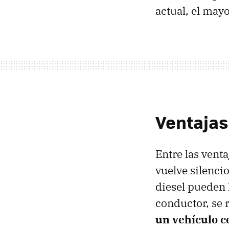
actual, el may
Ventajas 
Entre las vent
vuelve silenci
diesel pueden 
conductor, se 
un vehículo c