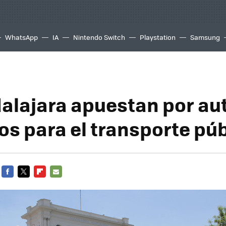
WhatsApp
IA
Nintendo Switch
Playstation
Samsung
alajara apuestan por a
os para el transporte pú
FACEBOOK
TWITTER
FLIPBOARD
E-
MAIL