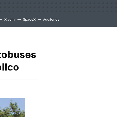
Xiaomi
SpaceX
Audífonos
utobuses
blico