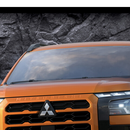
FACEBOOK
TWITTER
FLIPBOARD
E-
MAIL