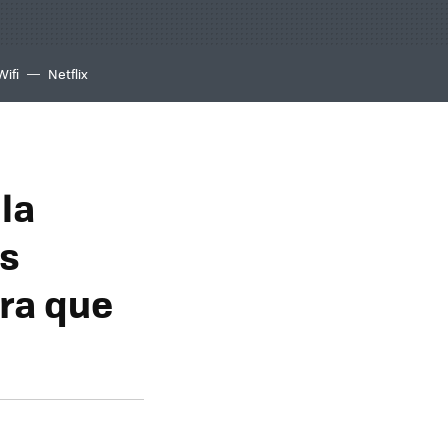
Wifi
Netflix
la
as
ra que