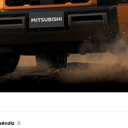
séndiz