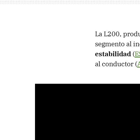
La L200, produ
segmento al i
estabilidad
(
E
al conductor (