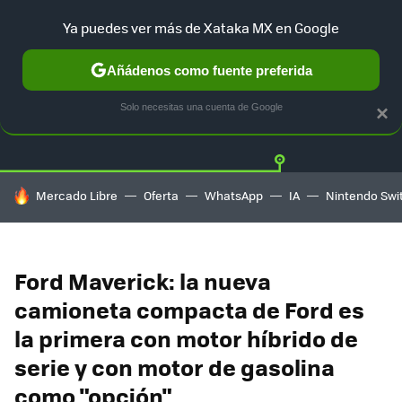
Ya puedes ver más de Xataka MX en Google
Añádenos como fuente preferida
Twitter
Fa
TESLA
UBER
AUTO ELECTRICO
Solo necesitas una cuenta de Google
×
HOY SE HABLA DE
Mercado Libre
Oferta
WhatsApp
IA
Nintendo Swi
Ford Maverick: la nueva
camioneta compacta de Ford es
la primera con motor híbrido de
serie y con motor de gasolina
como "opción"