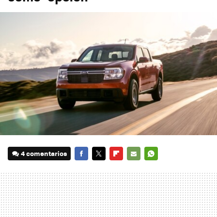
4 comentarios
FACEBOOK
TWITTER
FLIPBOARD
E-
WHATSAPP
MAIL