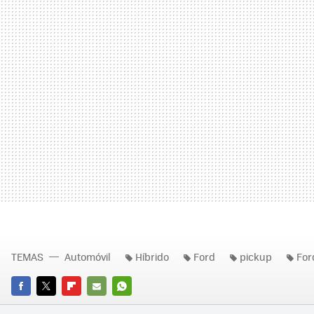
TEMAS
Automóvil
Híbrido
Ford
pickup
For
FACEBOOK
TWITTER
FLIPBOARD
E-
WHATSAPP