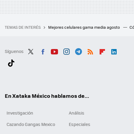
TEMAS DE INTERÉS
Mejores celulares gama media agosto
Có
Síguenos
Twit
Fac
You
Inst
Tele
RSS
Flip
Link
ter
ebo
tub
agr
gra
boa
edI
Tikt
ok
e
am
m
rd
n
ok
En Xataka México hablamos de...
Investigación
Análisis
Cazando Gangas Mexico
Especiales