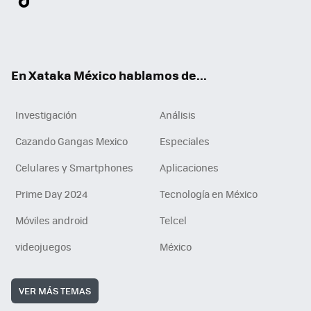
ter
ebo
tub
agr
gra
boa
edI
Tikt
ok
e
am
m
rd
n
ok
En Xataka México hablamos de...
Investigación
Análisis
Cazando Gangas Mexico
Especiales
Celulares y Smartphones
Aplicaciones
Prime Day 2024
Tecnología en México
Móviles android
Telcel
videojuegos
México
VER MÁS TEMAS