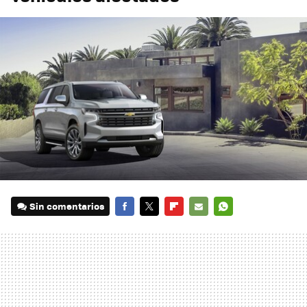
Sin comentarios
FACEBOOK
TWITTER
FLIPBOARD
E-
WHATSAPP
MAIL