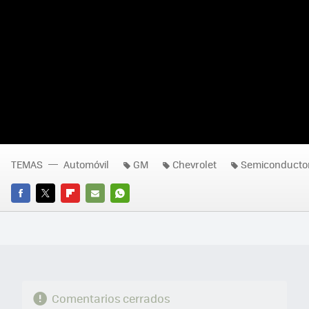
TEMAS
Automóvil
GM
Chevrolet
Semiconducto
FACEBOOK
TWITTER
FLIPBOARD
E-
WHATSAPP
MAIL
Comentarios cerrados