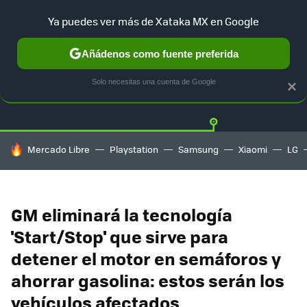
Ya puedes ver más de Xataka MX en Google
Añádenos como fuente preferida
Twitter
Fa
TESLA
UBER
AUTO ELECTRICO
Solo necesitas una cuenta de Google
×
HOY SE HABLA DE
Mercado Libre
Playstation
Samsung
Xiaomi
LG
GM eliminará la tecnología
'Start/Stop' que sirve para
detener el motor en semáforos y
ahorrar gasolina: estos serán los
vehículos afectados