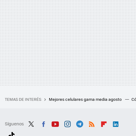
TEMAS DE INTERÉS
Mejores celulares gama media agosto
Có
Síguenos
Twit
Fac
You
Inst
Tele
RSS
Flip
Link