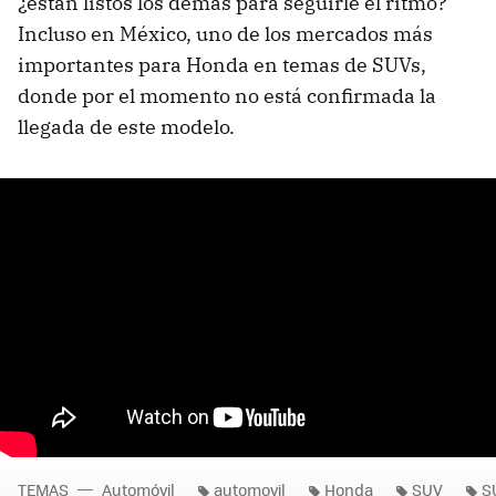
¿están listos los demás para seguirle el ritmo?
Incluso en México, uno de los mercados más
importantes para Honda en temas de SUVs,
donde por el momento no está confirmada la
llegada de este modelo.
TEMAS
Automóvil
automovil
Honda
SUV
S