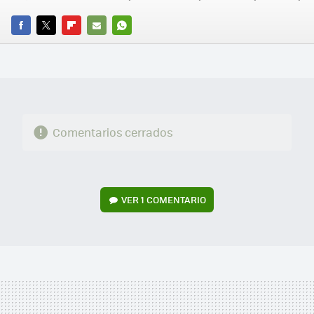
FACEBOOK
TWITTER
FLIPBOARD
E-
WHATSAPP
MAIL
Comentarios cerrados
VER
1 COMENTARIO