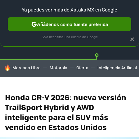
Ya puedes ver más de Xataka MX en Google
Añádenos como fuente preferida
Twitter
Fa
TESLA
UBER
AUTO ELECTRICO
Solo necesitas una cuenta de Google
×
HOY SE HABLA DE
Mercado Libre
Motorola
Oferta
Inteligencia Artificial
Honda CR-V 2026: nueva versión
TrailSport Hybrid y AWD
inteligente para el SUV más
vendido en Estados Unidos