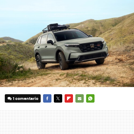
1 comentario
FACEBOOK
TWITTER
FLIPBOARD
E-
WHATSAPP
MAIL