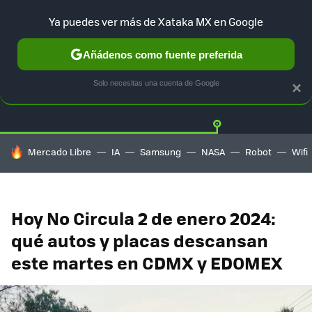
Ya puedes ver más de Xataka MX en Google
Añádenos como fuente preferida
Twitter
Fa
TESLA
UBER
AUTO ELECTRICO
Solo necesitas una cuenta de Google
×
HOY SE HABLA DE
Mercado Libre
IA
Samsung
NASA
Robot
Wifi
Hoy No Circula 2 de enero 2024:
qué autos y placas descansan
este martes en CDMX y EDOMEX