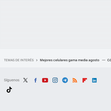
TEMAS DE INTERÉS
Mejores celulares gama media agosto
Có
Síguenos
Twit
Fac
You
Inst
Tele
RSS
Flip
Link
ter
ebo
tub
agr
gra
boa
edI
Tikt
ok
e
am
m
rd
n
ok