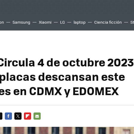
ion
Samsung
Xiaomi
LG
laptop
Ciencia ficción
S
Circula 4 de octubre 2023
 placas descansan este
les en CDMX y EDOMEX
FACEBOOK
TWITTER
FLIPBOARD
E-
MAIL