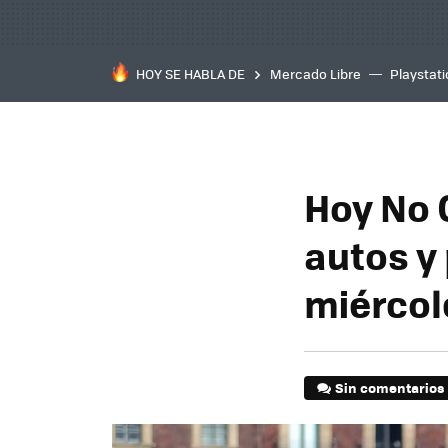
HOY SE HABLA DE
Mercado Libre
Playstat
Hoy No 
autos y
miérco
Sin comentarios