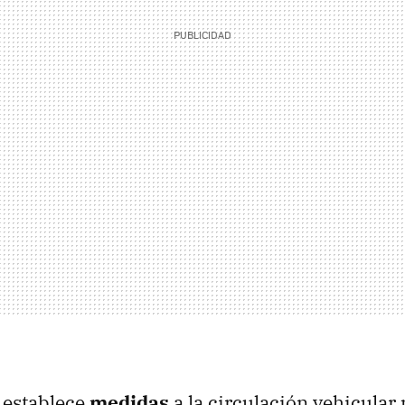
 establece
medidas
a la circulación vehicular