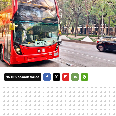
Sin comentarios
FACEBOOK
TWITTER
FLIPBOARD
E-
WHATSAPP
MAIL