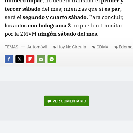
número impar
, no deberá transitar el
primer y
tercer sábado
del mes; mientras que si
es par
,
será el
segundo y cuarto sábado.
Para concluir,
los autos
con holograma 2
no pueden transitar
por la ZMVM
ningún sábado del mes.
TEMAS
Automóvil
Hoy No Circula
CDMX
Edome
FACEBOOK
TWITTER
FLIPBOARD
E-
WHATSAPP
MAIL
VER
COMENTARIO