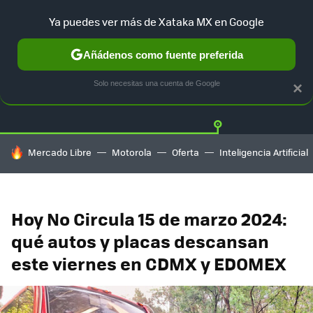
Ya puedes ver más de Xataka MX en Google
Añádenos como fuente preferida
Twitter
Fa
TESLA
UBER
AUTO ELECTRICO
Solo necesitas una cuenta de Google
×
HOY SE HABLA DE
Mercado Libre
Motorola
Oferta
Inteligencia Artificial
Hoy No Circula 15 de marzo 2024:
qué autos y placas descansan
este viernes en CDMX y EDOMEX