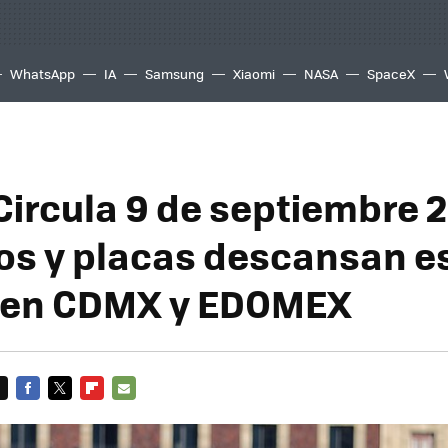
WhatsApp
IA
Samsung
Xiaomi
NASA
SpaceX
Circula 9 de septiembre 
os y placas descansan e
s en CDMX y EDOMEX
FACEBOOK
TWITTER
FLIPBOARD
E-
MAIL