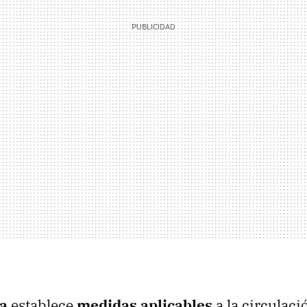
a
establece
medidas aplicables
a la circulaci