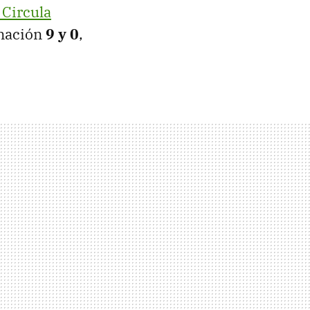
Circula
inación
9 y 0
,