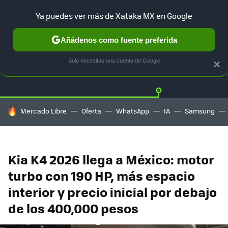
Ya puedes ver más de Xataka MX en Google
Añádenos como fuente preferida
Twitter
Fa
TESLA
UBER
AUTO ELECTRICO
Solo necesitas una cuenta de Google
×
HOY SE HABLA DE
Mercado Libre
Oferta
WhatsApp
IA
Samsung
Kia K4 2026 llega a México: motor
turbo con 190 HP, más espacio
interior y precio inicial por debajo
de los 400,000 pesos