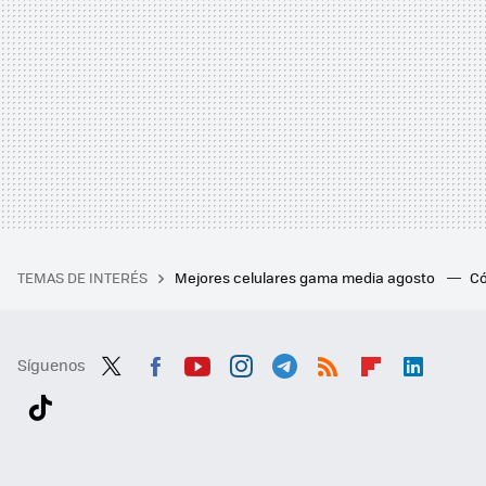
TEMAS DE INTERÉS
Mejores celulares gama media agosto
Có
Síguenos
Twit
Fac
You
Inst
Tele
RSS
Flip
Link
ter
ebo
tub
agr
gra
boa
edI
Tikt
ok
e
am
m
rd
n
ok