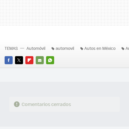
TEMAS
Automóvil
automovil
Autos en México
A
FACEBOOK
TWITTER
FLIPBOARD
E-
WHATSAPP
MAIL
Comentarios cerrados