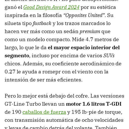
ganó el
Good Design Award 2024
por su estética
inspirada en la filosofía
“Opposites United”
. Su
silueta tipo
fastback
y los trazos marcados lo
hacen ver más como un sedán
premium
que
como un modelo compacto. Mide 4.7 metros de
largo, lo que le da
el mayor espacio interior del
segmento
, incluso por encima de varios
SUVs
chicos. Además, su coeficiente aerodinámico de
0.27 le ayuda a romepr con el viento con la
intensión de ser más eficientes.
Pero lo mejor está debajo del cofre. Las versiones
GT-Line Turbo llevan un
motor 1.6 litros T-GDI
de 190
caballos de fuerza
y 195 lb-pie de torque,
con transmisión automática de ocho velocidades
y levas de cambio detrás del volante. También