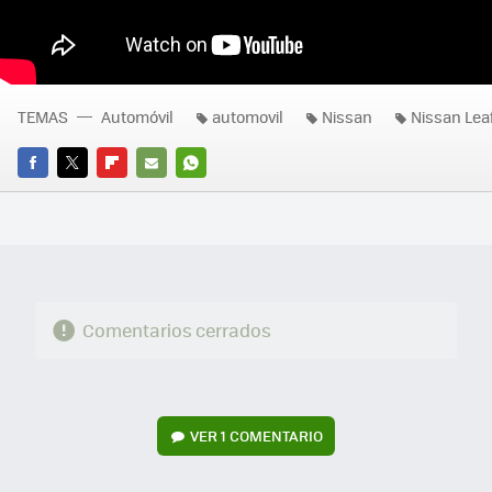
TEMAS
Automóvil
automovil
Nissan
Nissan Lea
FACEBOOK
TWITTER
FLIPBOARD
E-
WHATSAPP
MAIL
Comentarios cerrados
VER
1 COMENTARIO