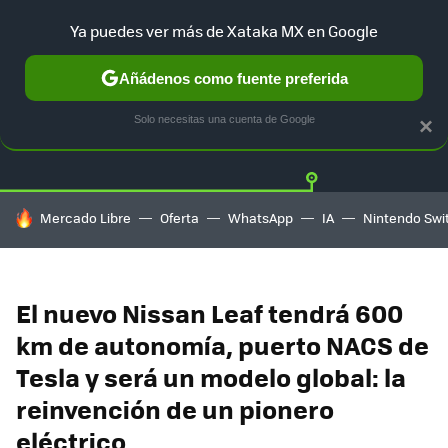
Ya puedes ver más de Xataka MX en Google
Añádenos como fuente preferida
Twitter
Fa
TESLA
UBER
AUTO ELECTRICO
Solo necesitas una cuenta de Google
×
HOY SE HABLA DE
Mercado Libre
Oferta
WhatsApp
IA
Nintendo Swi
El nuevo Nissan Leaf tendrá 600
km de autonomía, puerto NACS de
Tesla y será un modelo global: la
reinvención de un pionero
eléctrico