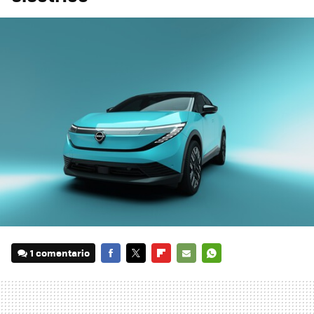
1 comentario
FACEBOOK
TWITTER
FLIPBOARD
E-
WHATSAPP
MAIL