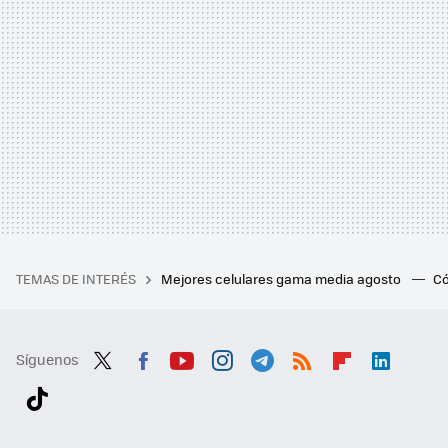
TEMAS DE INTERÉS
Mejores celulares gama media agosto
Có
Síguenos
Twit
Fac
You
Inst
Tele
RSS
Flip
Link
ter
ebo
tub
agr
gra
boa
edI
Tikt