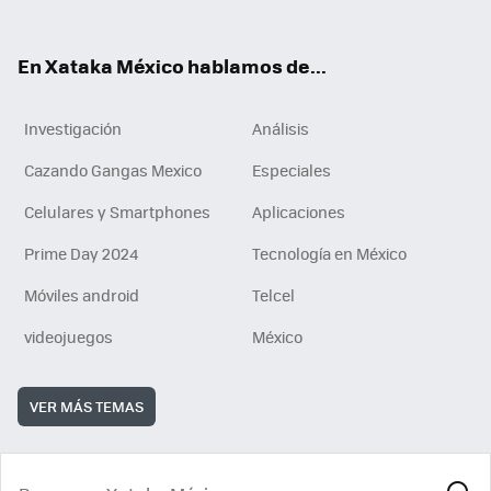
ok
e
am
m
rd
n
ok
En Xataka México hablamos de...
Investigación
Análisis
Cazando Gangas Mexico
Especiales
Celulares y Smartphones
Aplicaciones
Prime Day 2024
Tecnología en México
Móviles android
Telcel
videojuegos
México
VER MÁS TEMAS