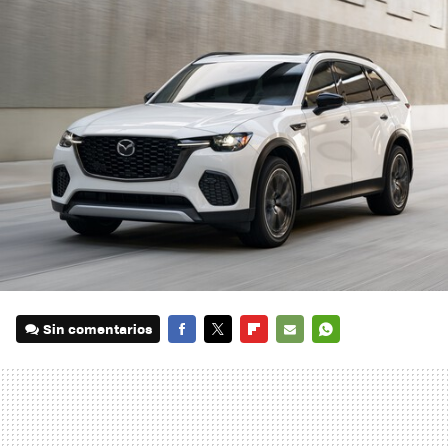
Sin comentarios
FACEBOOK
TWITTER
FLIPBOARD
E-
WHATSAPP
MAIL