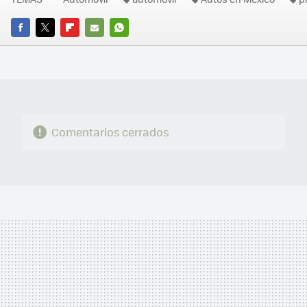
FACEBOOK
TWITTER
FLIPBOARD
E-
WHATSAPP
MAIL
Comentarios cerrados