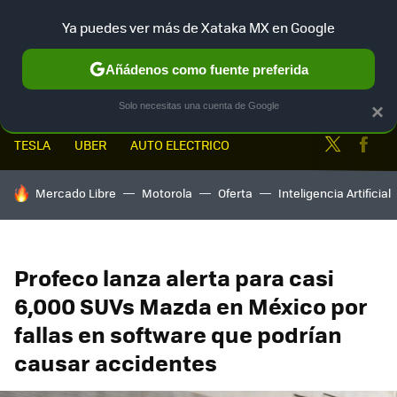
Ya puedes ver más de Xataka MX en Google
MENÚ
NUEVO
Añádenos como fuente preferida
Solo necesitas una cuenta de Google
×
Twitter
Fa
TESLA
UBER
AUTO ELECTRICO
HOY SE HABLA DE
Mercado Libre
Motorola
Oferta
Inteligencia Artificial
Profeco lanza alerta para casi
6,000 SUVs Mazda en México por
fallas en software que podrían
causar accidentes