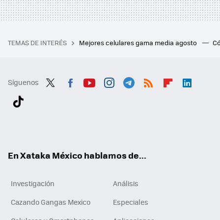
TEMAS DE INTERÉS
Mejores celulares gama media agosto
Có
Síguenos
Twit
Fac
You
Inst
Tele
RSS
Flip
Link
ter
ebo
tub
agr
gra
boa
edI
Tikt
ok
e
am
m
rd
n
ok
En Xataka México hablamos de...
Investigación
Análisis
Cazando Gangas Mexico
Especiales