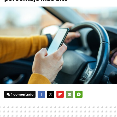
1 comentario
FACEBOOK
TWITTER
FLIPBOARD
E-
WHATSAPP
MAIL