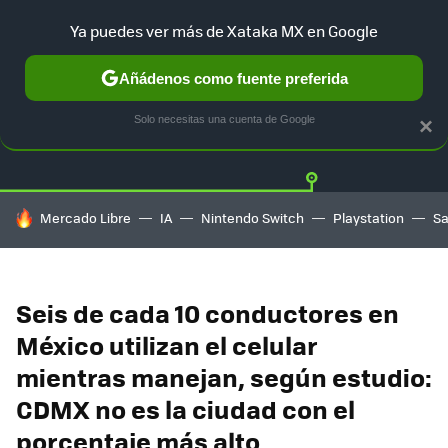
Ya puedes ver más de Xataka MX en Google
Añádenos como fuente preferida
Twitter
Fa
TESLA
UBER
AUTO ELECTRICO
Solo necesitas una cuenta de Google
×
HOY SE HABLA DE
Mercado Libre
IA
Nintendo Switch
Playstation
S
Seis de cada 10 conductores en
México utilizan el celular
mientras manejan, según estudio:
CDMX no es la ciudad con el
porcentaje más alto