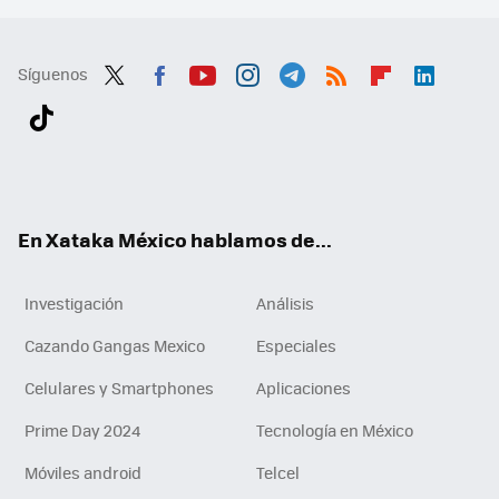
Síguenos
Twit
Fac
You
Inst
Tele
RSS
Flip
Link
ter
ebo
tub
agr
gra
boa
edI
Tikt
ok
e
am
m
rd
n
ok
En Xataka México hablamos de...
Investigación
Análisis
Cazando Gangas Mexico
Especiales
Celulares y Smartphones
Aplicaciones
Prime Day 2024
Tecnología en México
Móviles android
Telcel