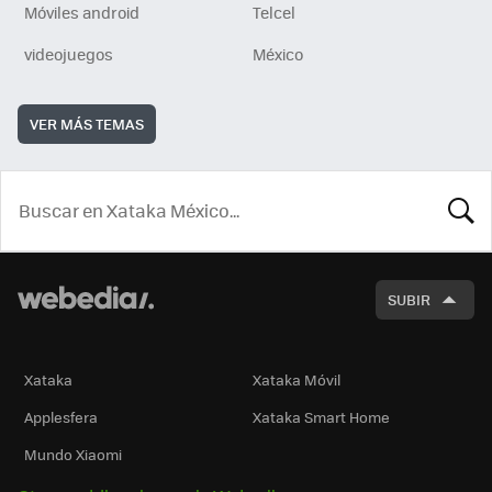
Móviles android
Telcel
videojuegos
México
VER MÁS TEMAS
BUSCA
SUBIR
Xataka
Xataka Móvil
Applesfera
Xataka Smart Home
Mundo Xiaomi