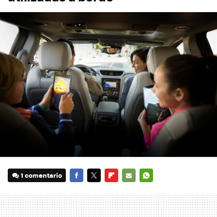
1 comentario
FACEBOOK
TWITTER
FLIPBOARD
E-
WHATSAPP
MAIL