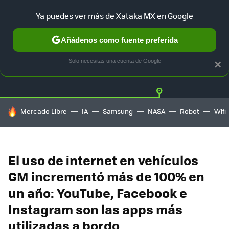
Ya puedes ver más de Xataka MX en Google
Añádenos como fuente preferida
Twitter
Fa
TESLA
UBER
AUTO ELECTRICO
Solo necesitas una cuenta de Google
×
HOY SE HABLA DE
Mercado Libre
IA
Samsung
NASA
Robot
Wifi
El uso de internet en vehículos
GM incrementó más de 100% en
un año: YouTube, Facebook e
Instagram son las apps más
utilizadas a bordo