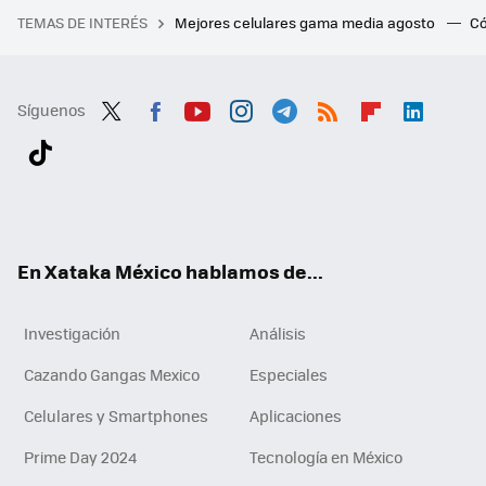
TEMAS DE INTERÉS
Mejores celulares gama media agosto
Có
Síguenos
Twit
Fac
You
Inst
Tele
RSS
Flip
Link
ter
ebo
tub
agr
gra
boa
edI
Tikt
ok
e
am
m
rd
n
ok
En Xataka México hablamos de...
Investigación
Análisis
Cazando Gangas Mexico
Especiales
Celulares y Smartphones
Aplicaciones
Prime Day 2024
Tecnología en México