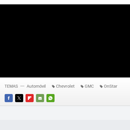
TEMAS
Automóvil
Chevrolet
GMC
OnStar
FACEBOOK
TWITTER
FLIPBOARD
E-
WHATSAPP
MAIL