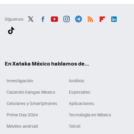
Síguenos
Twit
Fac
You
Inst
Tele
RSS
Flip
Link
ter
ebo
tub
agr
gra
boa
edI
Tikt
ok
e
am
m
rd
n
ok
En Xataka México hablamos de...
Investigación
Análisis
Cazando Gangas Mexico
Especiales
Celulares y Smartphones
Aplicaciones
Prime Day 2024
Tecnología en México
Móviles android
Telcel