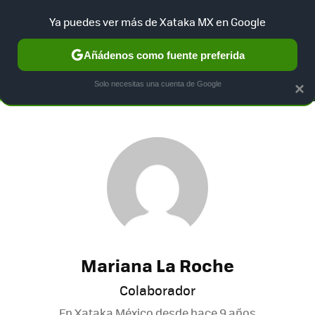
Ya puedes ver más de Xataka MX en Google
SELECCIÓN
GAMING
HOME
AUTO
TERRITORIO SAM
Añádenos como fuente preferida
Solo necesitas una cuenta de Google
×
Mariana La Roche
Colaborador
En Xataka México desde
hace 9 años