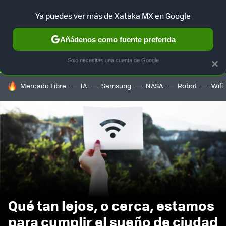
Ya puedes ver más de Xataka MX en Google
SELECCIÓN
GAMING
HOME
AUTO
TERRITORIO SAM
Añádenos como fuente preferida
Solo necesitas una cuenta de Google
×
HOY SE HABLA DE
Mercado Libre
IA
Samsung
NASA
Robot
Wifi
Qué tan lejos, o cerca, estamos
para cumplir el sueño de ciudad