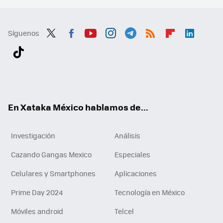
Síguenos
Twit
Fac
You
Inst
Tele
RSS
Flip
Link
ter
ebo
tub
agr
gra
boa
edI
Tikt
ok
e
am
m
rd
n
ok
En Xataka México hablamos de...
Investigación
Análisis
Cazando Gangas Mexico
Especiales
Celulares y Smartphones
Aplicaciones
Prime Day 2024
Tecnología en México
Móviles android
Telcel