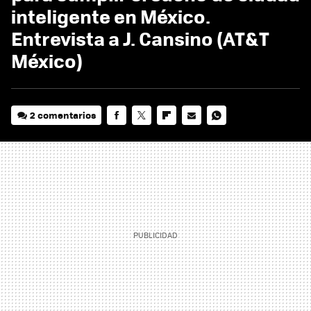
inteligente en México.
Entrevista a J. Cansino (AT&T
México)
2 comentarios
FACEBOOK
TWITTER
FLIPBOARD
E-
WHATSAPP
MAIL