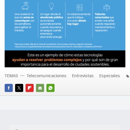
TEMAS
Telecomunicaciones
Entrevistas
Especiales
FACEBOOK
TWITTER
FLIPBOARD
E-
WHATSAPP
MAIL