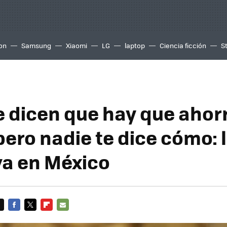
ion
Samsung
Xiaomi
LG
laptop
Ciencia ficción
S
e dicen que hay que ahor
ero nadie te dice cómo: 
iva en México
FACEBOOK
TWITTER
FLIPBOARD
E-