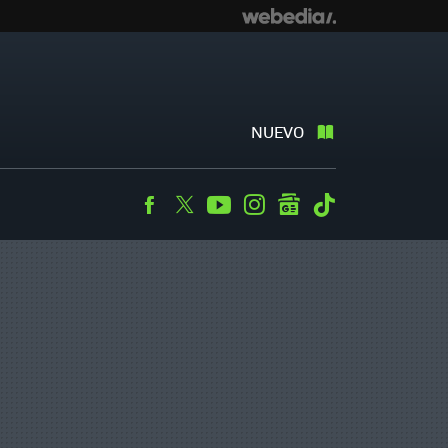
NUEVO
Facebook
Twitter
Youtube
Instagram
googlenews
Tiktok