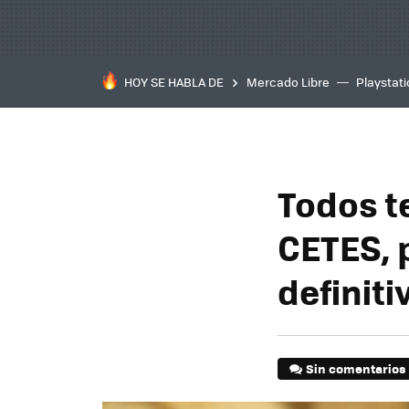
HOY SE HABLA DE
Mercado Libre
Playstat
Todos t
CETES, p
definit
Sin comentarios